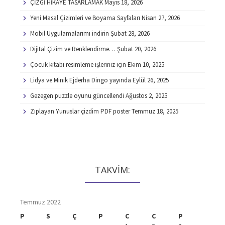
ÇİZGİ HİKAYE TASARLAMAK
Mayıs 18, 2026
Yeni Masal Çizimleri ve Boyama Sayfaları
Nisan 27, 2026
Mobil Uygulamalarımı indirin
Şubat 28, 2026
Dijital Çizim ve Renklendirme…
Şubat 20, 2026
Çocuk kitabı resimleme işleriniz için
Ekim 10, 2025
Lidya ve Minik Ejderha Dingo yayında
Eylül 26, 2025
Gezegen puzzle oyunu güncellendi
Ağustos 2, 2025
Zıplayan Yunuslar çizdim PDF poster
Temmuz 18, 2025
TAKVİM:
Temmuz 2022
P
S
Ç
P
C
C
P