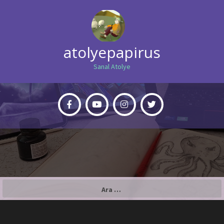
atolyepapirus
Sanal Atolye
Arama: