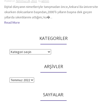
Posted on
Temmuz 28, 2022
by
admin
Dijital dünyanın nimetleriyle tanışmadan önce,Ankara’da üniversite
okurken doksanların başından,2000’li yılların başına dek geçen
yıllarda sıkıntılarımı attığım; ka�...
Read More
KATEGORİLER
KATEGORİLER
ARŞİVLER
ARŞİVLER
SAYFALAR: