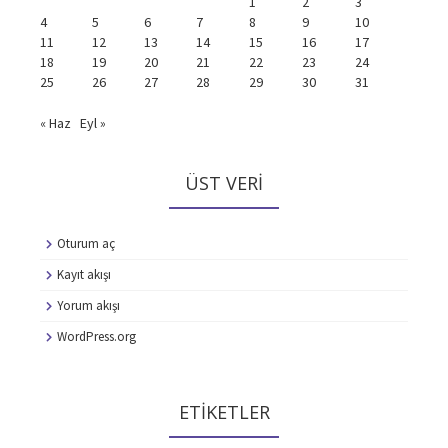
1
2
3
4
5
6
7
8
9
10
11
12
13
14
15
16
17
18
19
20
21
22
23
24
25
26
27
28
29
30
31
« Haz
Eyl »
ÜST VERI
Oturum aç
Kayıt akışı
Yorum akışı
WordPress.org
ETIKETLER