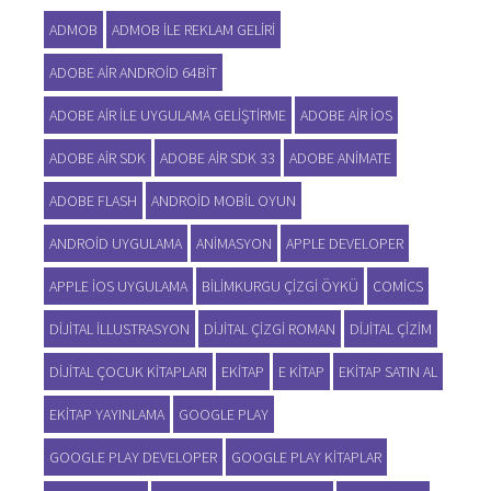
ADMOB
ADMOB ILE REKLAM GELIRI
ADOBE AIR ANDROID 64BIT
ADOBE AIR ILE UYGULAMA GELIŞTIRME
ADOBE AIR IOS
ADOBE AIR SDK
ADOBE AIR SDK 33
ADOBE ANIMATE
ADOBE FLASH
ANDROID MOBIL OYUN
ANDROID UYGULAMA
ANIMASYON
APPLE DEVELOPER
APPLE IOS UYGULAMA
BILIMKURGU ÇIZGI ÖYKÜ
COMICS
DIJITAL ILLUSTRASYON
DIJITAL ÇIZGI ROMAN
DIJITAL ÇIZIM
DIJITAL ÇOCUK KITAPLARI
EKITAP
E KITAP
EKITAP SATIN AL
EKITAP YAYINLAMA
GOOGLE PLAY
GOOGLE PLAY DEVELOPER
GOOGLE PLAY KITAPLAR