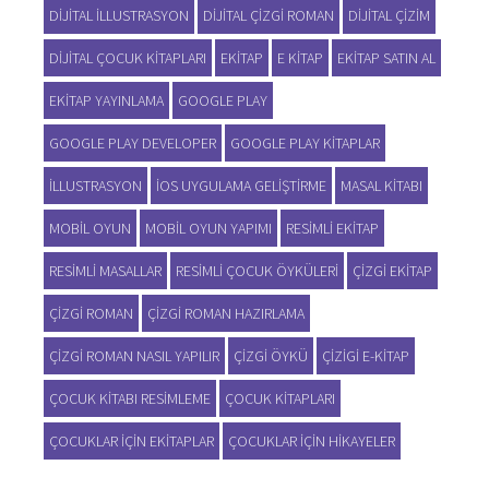
DIJITAL ILLUSTRASYON
DIJITAL ÇIZGI ROMAN
DIJITAL ÇIZIM
DIJITAL ÇOCUK KITAPLARI
EKITAP
E KITAP
EKITAP SATIN AL
EKITAP YAYINLAMA
GOOGLE PLAY
GOOGLE PLAY DEVELOPER
GOOGLE PLAY KITAPLAR
ILLUSTRASYON
IOS UYGULAMA GELIŞTIRME
MASAL KITABI
MOBIL OYUN
MOBIL OYUN YAPIMI
RESIMLI EKITAP
RESIMLI MASALLAR
RESIMLI ÇOCUK ÖYKÜLERI
ÇIZGI EKITAP
ÇIZGI ROMAN
ÇIZGI ROMAN HAZIRLAMA
ÇIZGI ROMAN NASIL YAPILIR
ÇIZGI ÖYKÜ
ÇIZIGI E-KITAP
ÇOCUK KITABI RESIMLEME
ÇOCUK KITAPLARI
ÇOCUKLAR IÇIN EKITAPLAR
ÇOCUKLAR IÇIN HIKAYELER