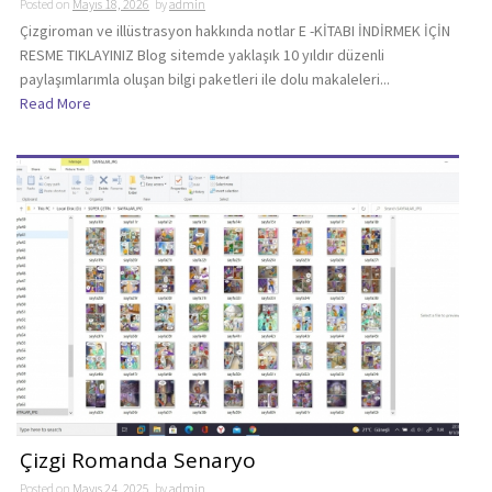
Posted on
Mayıs 18, 2026
by
admin
Çizgiroman ve illüstrasyon hakkında notlar E -KİTABI İNDİRMEK İÇİN
RESME TIKLAYINIZ Blog sitemde yaklaşık 10 yıldır düzenli
paylaşımlarımla oluşan bilgi paketleri ile dolu makaleleri...
Read More
Çizgi Romanda Senaryo
Posted on
Mayıs 24, 2025
by
admin