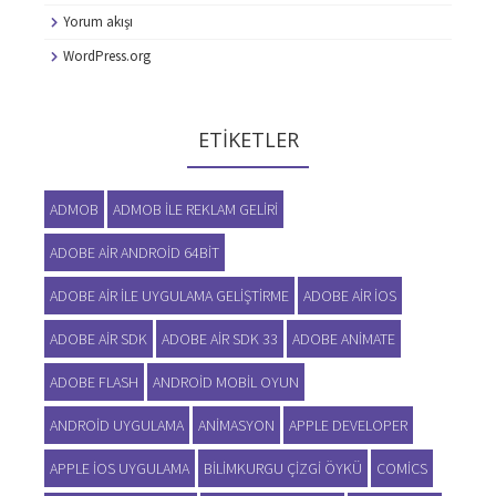
Yorum akışı
WordPress.org
ETIKETLER
ADMOB
ADMOB ILE REKLAM GELIRI
ADOBE AIR ANDROID 64BIT
ADOBE AIR ILE UYGULAMA GELIŞTIRME
ADOBE AIR IOS
ADOBE AIR SDK
ADOBE AIR SDK 33
ADOBE ANIMATE
ADOBE FLASH
ANDROID MOBIL OYUN
ANDROID UYGULAMA
ANIMASYON
APPLE DEVELOPER
APPLE IOS UYGULAMA
BILIMKURGU ÇIZGI ÖYKÜ
COMICS