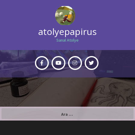
atolyepapirus
Sanal Atolye
Arama: