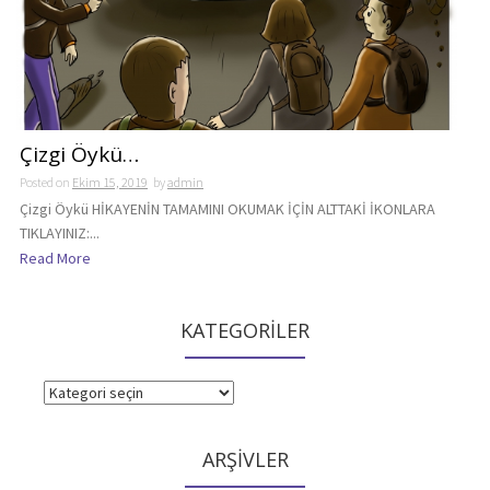
Çizgi Öykü…
Posted on
Ekim 15, 2019
by
admin
Çizgi Öykü HİKAYENİN TAMAMINI OKUMAK İÇİN ALTTAKİ İKONLARA
TIKLAYINIZ:...
Read More
KATEGORİLER
KATEGORİLER
ARŞİVLER