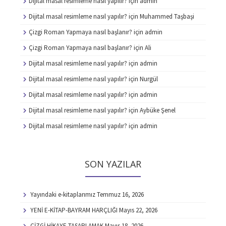
Dijital masal resimleme nasıl yapılır?
için
admin
Dijital masal resimleme nasıl yapılır?
için
Muhammed Taşbaşi
Çizgi Roman Yapmaya nasıl başlanır?
için
admin
Çizgi Roman Yapmaya nasıl başlanır?
için
Ali
Dijital masal resimleme nasıl yapılır?
için
admin
Dijital masal resimleme nasıl yapılır?
için
Nurgül
Dijital masal resimleme nasıl yapılır?
için
admin
Dijital masal resimleme nasıl yapılır?
için
Aybüke Şenel
Dijital masal resimleme nasıl yapılır?
için
admin
SON YAZILAR
Yayındaki e-kitaplarımız
Temmuz 16, 2026
YENİ E-KİTAP-BAYRAM HARÇLIĞI
Mayıs 22, 2026
ÇİZGİ HİKAYE TASARLAMAK
Mayıs 18, 2026