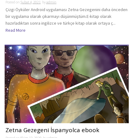
Posted on
Şubat 4, 2021
by
admin
Çizgi Öyküler Android uygulaması Zetna Gezegenini daha önceden
bir uygulama olarak çıkarmayı düşünmüştüm.E-kitap olarak
hazırladıktan sonra ingilizce ve türkçe kitap olarak ortaya ç...
Read More
Zetna Gezegeni İspanyolca ebook
Posted on
Ekim 12, 2020
by
admin