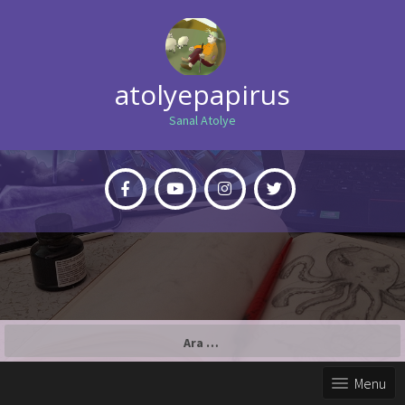
atolyepapirus
Sanal Atolye
Arama:
Menu