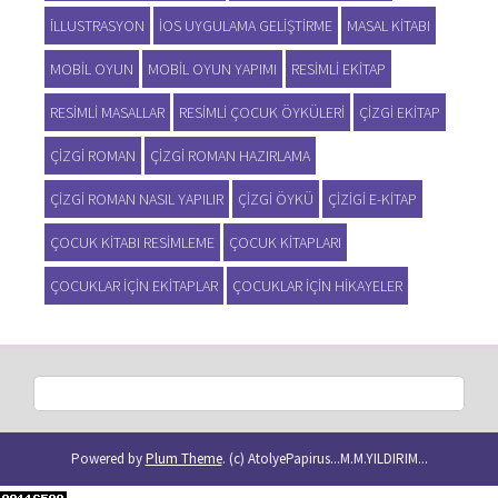
ILLUSTRASYON
IOS UYGULAMA GELIŞTIRME
MASAL KITABI
MOBIL OYUN
MOBIL OYUN YAPIMI
RESIMLI EKITAP
RESIMLI MASALLAR
RESIMLI ÇOCUK ÖYKÜLERI
ÇIZGI EKITAP
ÇIZGI ROMAN
ÇIZGI ROMAN HAZIRLAMA
ÇIZGI ROMAN NASIL YAPILIR
ÇIZGI ÖYKÜ
ÇIZIGI E-KITAP
ÇOCUK KITABI RESIMLEME
ÇOCUK KITAPLARI
ÇOCUKLAR IÇIN EKITAPLAR
ÇOCUKLAR IÇIN HIKAYELER
Powered by
Plum Theme
.
(c) AtolyePapirus...M.M.YILDIRIM...