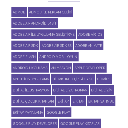
ADMOB
ADMOB ILE REKLAM GELIRI
ADOBE AIR ANDROID 64BIT
ADOBE AIR ILE UYGULAMA GELIŞTIRME
ADOBE AIR IOS
ADOBE AIR SDK
ADOBE AIR SDK 33
ADOBE ANIMATE
ADOBE FLASH
ANDROID MOBIL OYUN
ANDROID UYGULAMA
ANIMASYON
APPLE DEVELOPER
APPLE IOS UYGULAMA
BILIMKURGU ÇIZGI ÖYKÜ
COMICS
DIJITAL ILLUSTRASYON
DIJITAL ÇIZGI ROMAN
DIJITAL ÇIZIM
DIJITAL ÇOCUK KITAPLARI
EKITAP
E KITAP
EKITAP SATIN AL
EKITAP YAYINLAMA
GOOGLE PLAY
GOOGLE PLAY DEVELOPER
GOOGLE PLAY KITAPLAR