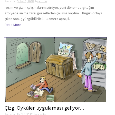
Posted on
Şubat 6, 2018
by
admin
resim ve çizim çalışmalarım sürüyor..yeni dönemde gittiğim
atolyede anime tarzı görselleden çalışma yaptım…Bugün ortaya
çıkan sonuç yüzgüldürücü…kamera açısı, il...
Read More
Çizgi Öyküler uygulaması geliyor…
Posted on
Eylül 4, 2017
by
admin