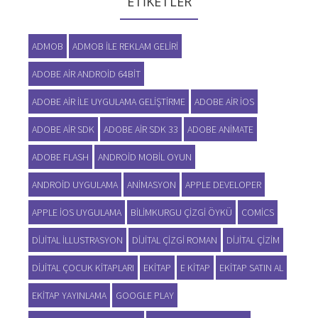
ETIKETLER
ADMOB
ADMOB ILE REKLAM GELIRI
ADOBE AIR ANDROID 64BIT
ADOBE AIR ILE UYGULAMA GELIŞTIRME
ADOBE AIR IOS
ADOBE AIR SDK
ADOBE AIR SDK 33
ADOBE ANIMATE
ADOBE FLASH
ANDROID MOBIL OYUN
ANDROID UYGULAMA
ANIMASYON
APPLE DEVELOPER
APPLE IOS UYGULAMA
BILIMKURGU ÇIZGI ÖYKÜ
COMICS
DIJITAL ILLUSTRASYON
DIJITAL ÇIZGI ROMAN
DIJITAL ÇIZIM
DIJITAL ÇOCUK KITAPLARI
EKITAP
E KITAP
EKITAP SATIN AL
EKITAP YAYINLAMA
GOOGLE PLAY