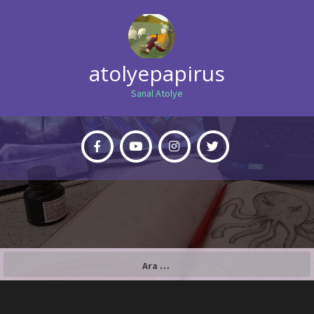
atolyepapirus
Sanal Atolye
Arama: