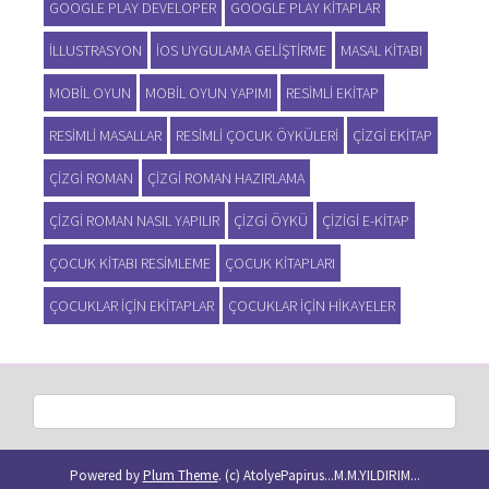
GOOGLE PLAY DEVELOPER
GOOGLE PLAY KITAPLAR
ILLUSTRASYON
IOS UYGULAMA GELIŞTIRME
MASAL KITABI
MOBIL OYUN
MOBIL OYUN YAPIMI
RESIMLI EKITAP
RESIMLI MASALLAR
RESIMLI ÇOCUK ÖYKÜLERI
ÇIZGI EKITAP
ÇIZGI ROMAN
ÇIZGI ROMAN HAZIRLAMA
ÇIZGI ROMAN NASIL YAPILIR
ÇIZGI ÖYKÜ
ÇIZIGI E-KITAP
ÇOCUK KITABI RESIMLEME
ÇOCUK KITAPLARI
ÇOCUKLAR IÇIN EKITAPLAR
ÇOCUKLAR IÇIN HIKAYELER
Powered by
Plum Theme
.
(c) AtolyePapirus...M.M.YILDIRIM...