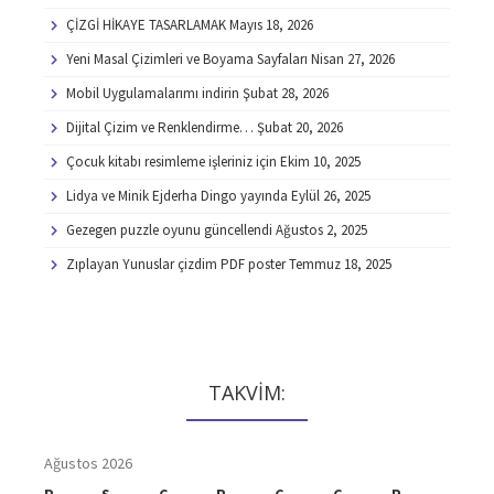
ÇİZGİ HİKAYE TASARLAMAK
Mayıs 18, 2026
Yeni Masal Çizimleri ve Boyama Sayfaları
Nisan 27, 2026
Mobil Uygulamalarımı indirin
Şubat 28, 2026
Dijital Çizim ve Renklendirme…
Şubat 20, 2026
Çocuk kitabı resimleme işleriniz için
Ekim 10, 2025
Lidya ve Minik Ejderha Dingo yayında
Eylül 26, 2025
Gezegen puzzle oyunu güncellendi
Ağustos 2, 2025
Zıplayan Yunuslar çizdim PDF poster
Temmuz 18, 2025
TAKVİM:
Ağustos 2026
P
S
Ç
P
C
C
P