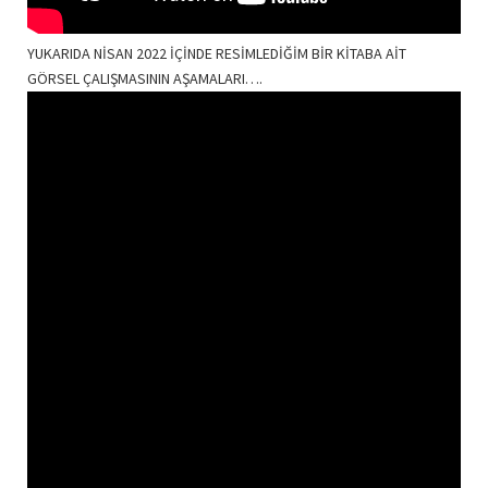
YUKARIDA NİSAN 2022 İÇİNDE RESİMLEDİĞİM BİR KİTABA AİT
GÖRSEL ÇALIŞMASININ AŞAMALARI….