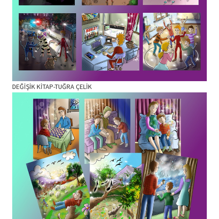
DEĞİŞİK KİTAP-TUĞRA ÇELİK