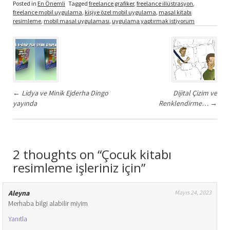
Posted in
En Önemli
Tagged
freelance grafiker
,
freelance illüstrasyon
,
freelance mobil uygulama
,
kişiye özel mobil uygulama
,
masal kitabı
resimleme
,
mobil masal uygulaması
,
uygulama yaptırmak istiyorum
Post
navigation
←
Lidya ve Minik Ejderha Dingo
Dijital Çizim ve
yayında
Renklendirme…
→
2 thoughts on “Çocuk kitabı
resimleme işleriniz için”
Aleyna
Mayıs 24, 2023
Merhaba bilgi alabilir miyim
Yanıtla