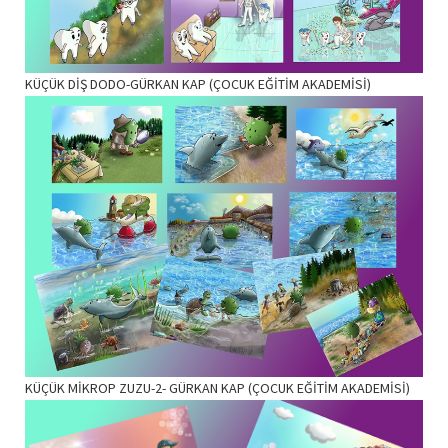
KÜÇÜK DİŞ DODO-GÜRKAN KAP (ÇOCUK EĞİTİM AKADEMİSİ)
KÜÇÜK MİKROP ZUZU-2- GÜRKAN KAP (ÇOCUK EĞİTİM AKADEMİSİ)