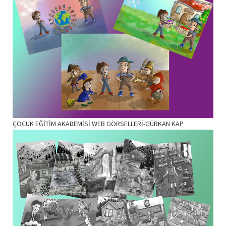
ÇOCUK EĞİTİM AKADEMİSİ WEB GÖRSELLERİ-GÜRKAN KAP