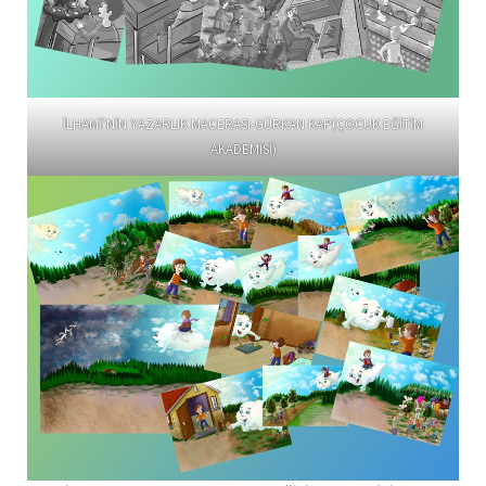
İLHAMİ’NİN YAZARLIK MACERASI-GÜRKAN KAP(ÇOCUK EĞİTİM
AKADEMİSİ)