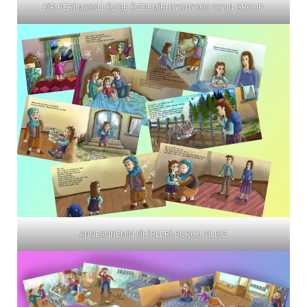
BİR PERİ MASALI-ÖZGE ÖZDEMİR-DYONYSOS YAYIN GROUP
ANNEANNEMİN SİHİRLERİ-BURCU YILDIZ