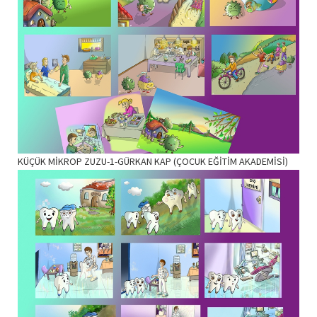
KÜÇÜK MİKROP ZUZU-1-GÜRKAN KAP (ÇOCUK EĞİTİM AKADEMİSİ)