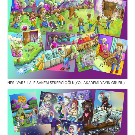
NESİ VAR? -LALE SANEM ŞEKERCİOĞLU(YOL AKADEMİ YAYIN GRUBU)