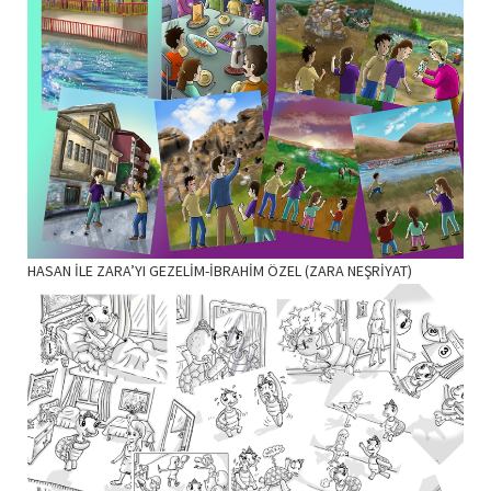
HASAN İLE ZARA’YI GEZELİM-İBRAHİM ÖZEL (ZARA NEŞRİYAT)