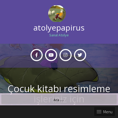
atolyepapirus
Sanal Atolye
Çocuk kitabı resimleme
işleriniz için
Arama:
Menu