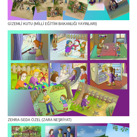
GİZEMLİ KUTU (MİLLİ EĞİTİM BAKANLIĞI YAYINLARI)
ZEHRA-SEDA ÖZEL (ZARA NEŞRİYAT)