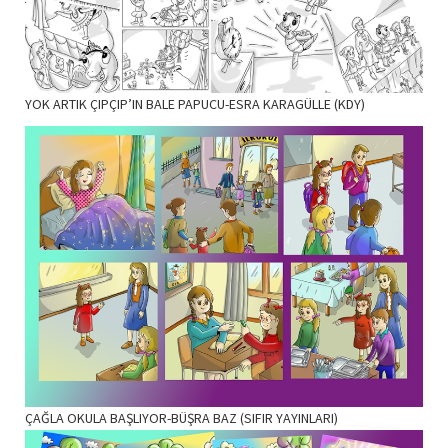
YOK ARTIK ÇIPÇIP’IN BALE PAPUCU-ESRA KARAGÜLLE (KDY)
ÇAĞLA OKULA BAŞLIYOR-BÜŞRA BAZ (SIFIR YAYINLARI)