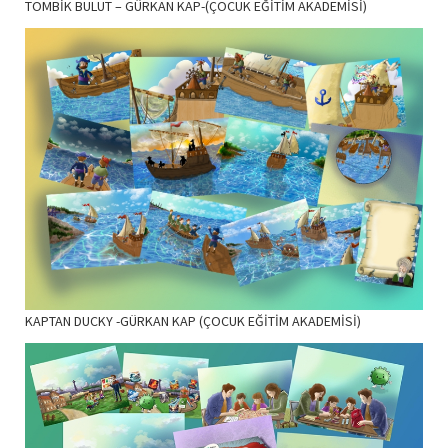
TOMBİK BULUT – GÜRKAN KAP-(ÇOCUK EĞİTİM AKADEMİSİ)
KAPTAN DUCKY -GÜRKAN KAP (ÇOCUK EĞİTİM AKADEMİSİ)