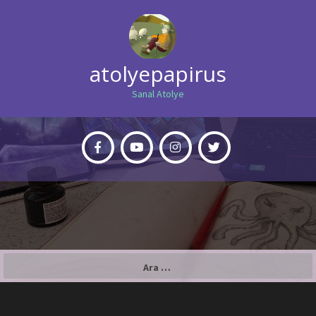
atolyepapirus
Sanal Atolye
Arama: