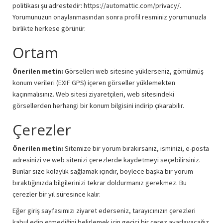
politikası şu adrestedir: https://automattic.com/privacy/.
Yorumunuzun onaylanmasından sonra profil resminiz yorumunuzla
birlikte herkese görünür.
Ortam
Önerilen metin:
Görselleri web sitesine yüklerseniz, gömülmüş
konum verileri (EXIF GPS) içeren görseller yüklemekten
kaçınmalısınız. Web sitesi ziyaretçileri, web sitesindeki
görsellerden herhangi bir konum bilgisini indirip çıkarabilir.
Çerezler
Önerilen metin:
Sitemize bir yorum bırakırsanız, isminizi, e-posta
adresinizi ve web sitenizi çerezlerde kaydetmeyi seçebilirsiniz.
Bunlar size kolaylık sağlamak içindir, böylece başka bir yorum
bıraktığınızda bilgilerinizi tekrar doldurmanız gerekmez. Bu
çerezler bir yıl süresince kalır.
Eğer giriş sayfasımızı ziyaret ederseniz, tarayıcınızın çerezleri
kabul edip etmediğini belirlemek için geçici bir çerez ayarlayacağız.