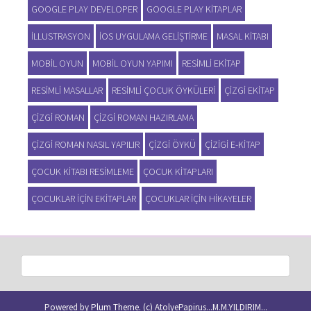
GOOGLE PLAY DEVELOPER
GOOGLE PLAY KITAPLAR
ILLUSTRASYON
IOS UYGULAMA GELIŞTIRME
MASAL KITABI
MOBIL OYUN
MOBIL OYUN YAPIMI
RESIMLI EKITAP
RESIMLI MASALLAR
RESIMLI ÇOCUK ÖYKÜLERI
ÇIZGI EKITAP
ÇIZGI ROMAN
ÇIZGI ROMAN HAZIRLAMA
ÇIZGI ROMAN NASIL YAPILIR
ÇIZGI ÖYKÜ
ÇIZIGI E-KITAP
ÇOCUK KITABI RESIMLEME
ÇOCUK KITAPLARI
ÇOCUKLAR IÇIN EKITAPLAR
ÇOCUKLAR IÇIN HIKAYELER
Powered by
Plum Theme
.
(c) AtolyePapirus...M.M.YILDIRIM...