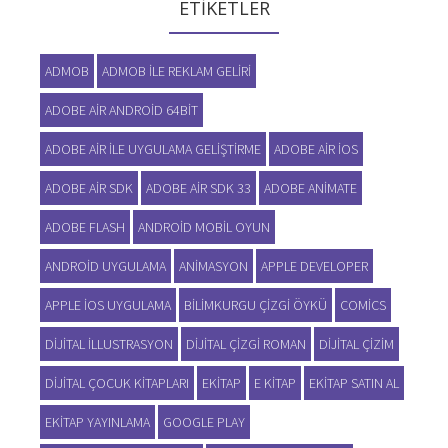
ETIKETLER
ADMOB
ADMOB ILE REKLAM GELIRI
ADOBE AIR ANDROID 64BIT
ADOBE AIR ILE UYGULAMA GELIŞTIRME
ADOBE AIR IOS
ADOBE AIR SDK
ADOBE AIR SDK 33
ADOBE ANIMATE
ADOBE FLASH
ANDROID MOBIL OYUN
ANDROID UYGULAMA
ANIMASYON
APPLE DEVELOPER
APPLE IOS UYGULAMA
BILIMKURGU ÇIZGI ÖYKÜ
COMICS
DIJITAL ILLUSTRASYON
DIJITAL ÇIZGI ROMAN
DIJITAL ÇIZIM
DIJITAL ÇOCUK KITAPLARI
EKITAP
E KITAP
EKITAP SATIN AL
EKITAP YAYINLAMA
GOOGLE PLAY