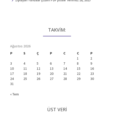
Zıplayan Yunuslar çizdim PDF poster
Temmuz 18, 2025
TAKVİM:
Ağustos 2026
P
S
Ç
P
C
C
P
1
2
3
4
5
6
7
8
9
10
11
12
13
14
15
16
17
18
19
20
21
22
23
24
25
26
27
28
29
30
31
« Tem
ÜST VERI