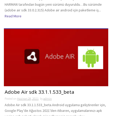
HARMAN tarafından bugün yeni sürümü duyuruldu…Bu sürümde
(adobe air sdk 33.0.2.315) Adobe air android için paketleme iş...
Read More
Adobe Air sdk 33.1.1.533_beta
Posted on
Haziran 28, 2021
by
admin
Adobe Air sdk 33.1.1.533_beta.Android uygulama geliştirenler için,
Google Play’de Ağustos 2021’den itibaren, uygulamalarınızı apk