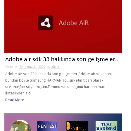
Adobe air sdk 33 hakkında son gelişmeler…
Posted on
Temmuz 31, 2019
by
admin
Adobe air sdk 33 hakkında son gelişmeler Adobe air sdk larını
bundan böyle Samsung HARMAN adlı şirketin ticari olarak
üreteceğini söylemiştim.Temmuzun son günü harman mail
listesinden ald...
Read More