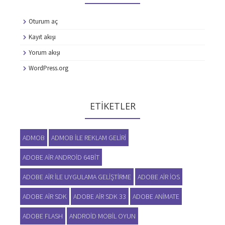
Oturum aç
Kayıt akışı
Yorum akışı
WordPress.org
ETIKETLER
ADMOB
ADMOB ILE REKLAM GELIRI
ADOBE AIR ANDROID 64BIT
ADOBE AIR ILE UYGULAMA GELIŞTIRME
ADOBE AIR IOS
ADOBE AIR SDK
ADOBE AIR SDK 33
ADOBE ANIMATE
ADOBE FLASH
ANDROID MOBIL OYUN