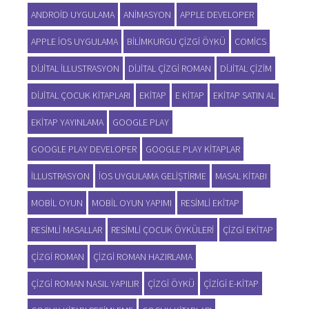
ANDROID UYGULAMA
ANIMASYON
APPLE DEVELOPER
APPLE IOS UYGULAMA
BILIMKURGU ÇIZGI ÖYKÜ
COMICS
DIJITAL ILLUSTRASYON
DIJITAL ÇIZGI ROMAN
DIJITAL ÇIZIM
DIJITAL ÇOCUK KITAPLARI
EKITAP
E KITAP
EKITAP SATIN AL
EKITAP YAYINLAMA
GOOGLE PLAY
GOOGLE PLAY DEVELOPER
GOOGLE PLAY KITAPLAR
ILLUSTRASYON
IOS UYGULAMA GELIŞTIRME
MASAL KITABI
MOBIL OYUN
MOBIL OYUN YAPIMI
RESIMLI EKITAP
RESIMLI MASALLAR
RESIMLI ÇOCUK ÖYKÜLERI
ÇIZGI EKITAP
ÇIZGI ROMAN
ÇIZGI ROMAN HAZIRLAMA
ÇIZGI ROMAN NASIL YAPILIR
ÇIZGI ÖYKÜ
ÇIZIGI E-KITAP