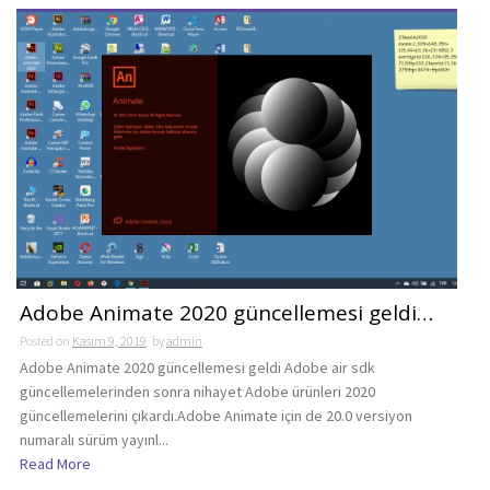
Adobe Animate 2020 güncellemesi geldi…
Posted on
Kasım 9, 2019
by
admin
Adobe Animate 2020 güncellemesi geldi Adobe air sdk
güncellemelerinden sonra nihayet Adobe ürünleri 2020
güncellemelerini çıkardı.Adobe Animate için de 20.0 versiyon
numaralı sürüm yayınl...
Read More