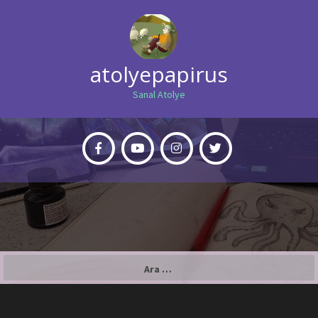
atolyepapirus
Sanal Atolye
Arama: