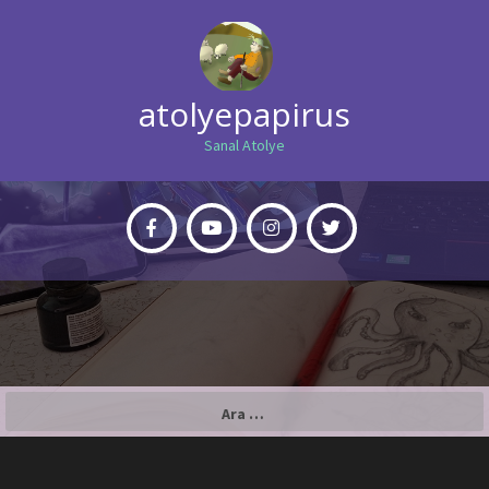
atolyepapirus
Sanal Atolye
Arama: