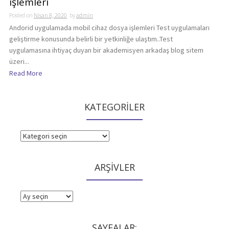
işlemleri
Posted on
Nisan 8, 2020
by
admin
Andorid uygulamada mobil cihaz dosya işlemleri Test uygulamaları
geliştirme konusunda belirli bir yetkinliğe ulaştım..Test
uygulamasına ihtiyaç duyan bir akademisyen arkadaş blog sitem
üzeri...
Read More
KATEGORİLER
KATEGORİLER
ARŞİVLER
ARŞİVLER
SAYFALAR: