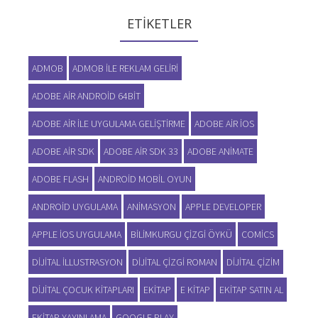
ETIKETLER
ADMOB
ADMOB ILE REKLAM GELIRI
ADOBE AIR ANDROID 64BIT
ADOBE AIR ILE UYGULAMA GELIŞTIRME
ADOBE AIR IOS
ADOBE AIR SDK
ADOBE AIR SDK 33
ADOBE ANIMATE
ADOBE FLASH
ANDROID MOBIL OYUN
ANDROID UYGULAMA
ANIMASYON
APPLE DEVELOPER
APPLE IOS UYGULAMA
BILIMKURGU ÇIZGI ÖYKÜ
COMICS
DIJITAL ILLUSTRASYON
DIJITAL ÇIZGI ROMAN
DIJITAL ÇIZIM
DIJITAL ÇOCUK KITAPLARI
EKITAP
E KITAP
EKITAP SATIN AL
EKITAP YAYINLAMA
GOOGLE PLAY