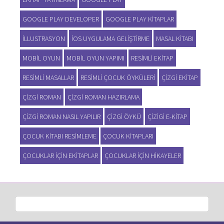
GOOGLE PLAY DEVELOPER
GOOGLE PLAY KITAPLAR
ILLUSTRASYON
IOS UYGULAMA GELIŞTIRME
MASAL KITABI
MOBIL OYUN
MOBIL OYUN YAPIMI
RESIMLI EKITAP
RESIMLI MASALLAR
RESIMLI ÇOCUK ÖYKÜLERI
ÇIZGI EKITAP
ÇIZGI ROMAN
ÇIZGI ROMAN HAZIRLAMA
ÇIZGI ROMAN NASIL YAPILIR
ÇIZGI ÖYKÜ
ÇIZIGI E-KITAP
ÇOCUK KITABI RESIMLEME
ÇOCUK KITAPLARI
ÇOCUKLAR IÇIN EKITAPLAR
ÇOCUKLAR IÇIN HIKAYELER