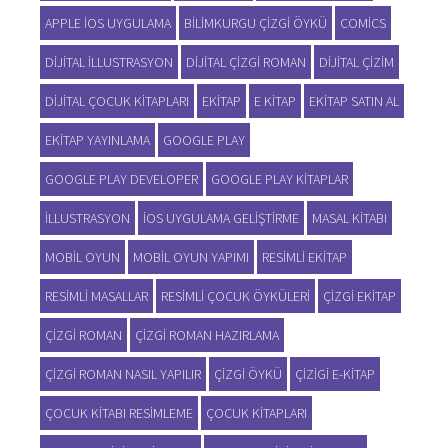
APPLE IOS UYGULAMA
BILIMKURGU ÇIZGI ÖYKÜ
COMICS
DIJITAL ILLUSTRASYON
DIJITAL ÇIZGI ROMAN
DIJITAL ÇIZIM
DIJITAL ÇOCUK KITAPLARI
EKITAP
E KITAP
EKITAP SATIN AL
EKITAP YAYINLAMA
GOOGLE PLAY
GOOGLE PLAY DEVELOPER
GOOGLE PLAY KITAPLAR
ILLUSTRASYON
IOS UYGULAMA GELIŞTIRME
MASAL KITABI
MOBIL OYUN
MOBIL OYUN YAPIMI
RESIMLI EKITAP
RESIMLI MASALLAR
RESIMLI ÇOCUK ÖYKÜLERI
ÇIZGI EKITAP
ÇIZGI ROMAN
ÇIZGI ROMAN HAZIRLAMA
ÇIZGI ROMAN NASIL YAPILIR
ÇIZGI ÖYKÜ
ÇIZIGI E-KITAP
ÇOCUK KITABI RESIMLEME
ÇOCUK KITAPLARI