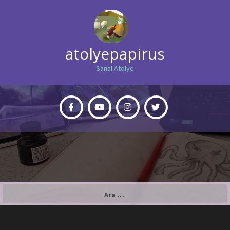
atolyepapirus
Sanal Atolye
Arama: