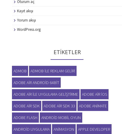
Oturum aç
Kayıt akışı
Yorum akışı
WordPress.org
ETIKETLER
ADMOB
ADMOB ILE REKLAM GELIRI
ADOBE AIR ANDROID 64BIT
ADOBE AIR ILE UYGULAMA GELIŞTIRME
ADOBE AIR IOS
ADOBE AIR SDK
ADOBE AIR SDK 33
ADOBE ANIMATE
ADOBE FLASH
ANDROID MOBIL OYUN
ANDROID UYGULAMA
ANIMASYON
APPLE DEVELOPER