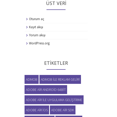
ÜST VERI
Oturum aç
Kayıt akışı
Yorum akışı
WordPress.org
ETIKETLER
ADMOB
ADMOB ILE REKLAM GELIRI
ADOBE AIR ANDROID 64BIT
ADOBE AIR ILE UYGULAMA GELIŞTIRME
ADOBE AIR IOS
ADOBE AIR SDK