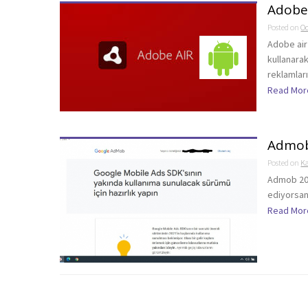
Adobe 
Posted on
Oc
Adobe air
kullanara
reklamları
Read Mor
Admob 
Posted on
K
Admob 202
ediyorsanı
Read Mor