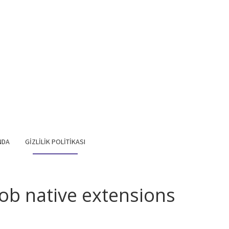
NDA
GIZLILIK POLITIKASI
ob native extensions