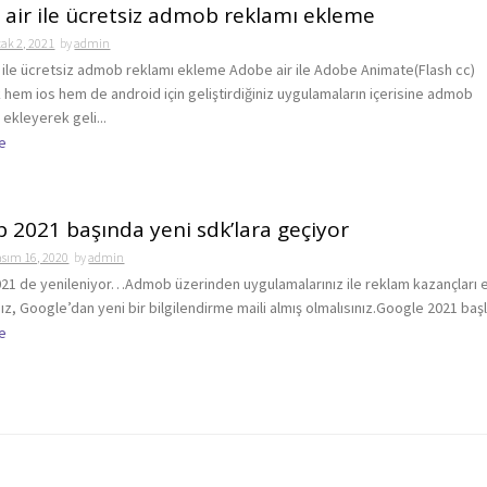
air ile ücretsiz admob reklamı ekleme
ak 2, 2021
by
admin
 ile ücretsiz admob reklamı ekleme Adobe air ile Adobe Animate(Flash cc)
k hem ios hem de android için geliştirdiğiniz uygulamaların içerisine admob
 ekleyerek geli...
e
2021 başında yeni sdk’lara geçiyor
asım 16, 2020
by
admin
1 de yenileniyor…Admob üzerinden uygulamalarınız ile reklam kazançları 
z, Google’dan yeni bir bilgilendirme maili almış olmalısınız.Google 2021 başla
e