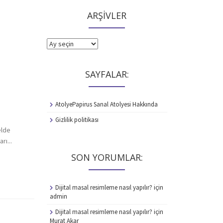
ARŞİVLER
ARŞİVLER
SAYFALAR:
AtolyePapirus Sanal Atolyesi Hakkında
Gizlilik politikası
elde
rı...
SON YORUMLAR:
Dijital masal resimleme nasıl yapılır?
için
admin
Dijital masal resimleme nasıl yapılır?
için
Murat Akar