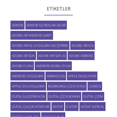
ETIKETLER
ADMOB
ADMOB ILE REKLAM GELIRI
ADOBE AIR ANDROID 64BIT
ADOBE AIR ILE UYGULAMA GELIŞTIRME
ADOBE AIR IOS
ADOBE AIR SDK
ADOBE AIR SDK 33
ADOBE ANIMATE
ADOBE FLASH
ANDROID MOBIL OYUN
ANDROID UYGULAMA
ANIMASYON
APPLE DEVELOPER
APPLE IOS UYGULAMA
BILIMKURGU ÇIZGI ÖYKÜ
COMICS
DIJITAL ILLUSTRASYON
DIJITAL ÇIZGI ROMAN
DIJITAL ÇIZIM
DIJITAL ÇOCUK KITAPLARI
EKITAP
E KITAP
EKITAP SATIN AL
EKITAP YAYINLAMA
GOOGLE PLAY