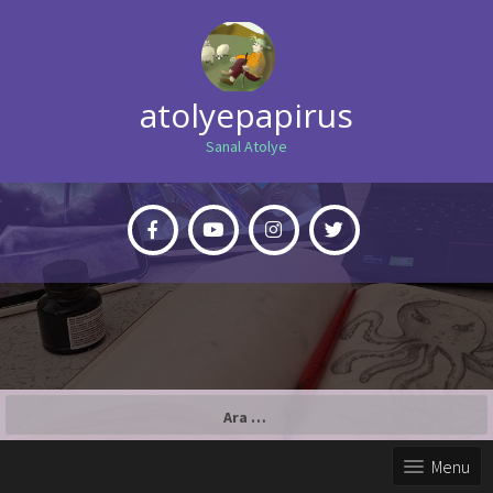
atolyepapirus
Sanal Atolye
Arama:
Menu