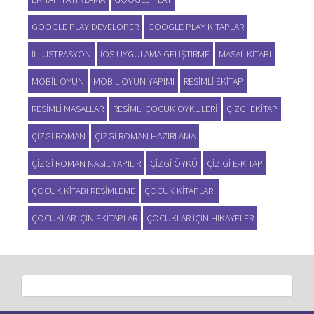
GOOGLE PLAY DEVELOPER
GOOGLE PLAY KITAPLAR
ILLUSTRASYON
IOS UYGULAMA GELIŞTIRME
MASAL KITABI
MOBIL OYUN
MOBIL OYUN YAPIMI
RESIMLI EKITAP
RESIMLI MASALLAR
RESIMLI ÇOCUK ÖYKÜLERI
ÇIZGI EKITAP
ÇIZGI ROMAN
ÇIZGI ROMAN HAZIRLAMA
ÇIZGI ROMAN NASIL YAPILIR
ÇIZGI ÖYKÜ
ÇIZIGI E-KITAP
ÇOCUK KITABI RESIMLEME
ÇOCUK KITAPLARI
ÇOCUKLAR IÇIN EKITAPLAR
ÇOCUKLAR IÇIN HIKAYELER