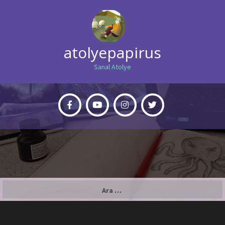
atolyepapirus
Sanal Atolye
Arama: