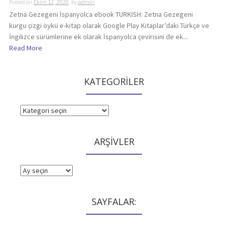
Posted on
Ekim 12, 2020
by
admin
Zetna Gezegeni İspanyolca ebook TURKISH: Zetna Gezegeni
kurgu çizgi öykü e-kitap olarak Google Play Kitaplar’daki Türkçe ve
İngilizce sürümlerine ek olarak İspanyolca çevirisini de ek...
Read More
KATEGORİLER
KATEGORİLER
ARŞİVLER
ARŞİVLER
SAYFALAR: