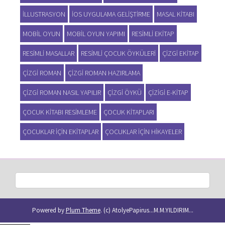
ILLUSTRASYON
IOS UYGULAMA GELIŞTIRME
MASAL KITABI
MOBIL OYUN
MOBIL OYUN YAPIMI
RESIMLI EKITAP
RESIMLI MASALLAR
RESIMLI ÇOCUK ÖYKÜLERI
ÇIZGI EKITAP
ÇIZGI ROMAN
ÇIZGI ROMAN HAZIRLAMA
ÇIZGI ROMAN NASIL YAPILIR
ÇIZGI ÖYKÜ
ÇIZIGI E-KITAP
ÇOCUK KITABI RESIMLEME
ÇOCUK KITAPLARI
ÇOCUKLAR IÇIN EKITAPLAR
ÇOCUKLAR IÇIN HIKAYELER
Powered by
Plum Theme
.
(c) AtolyePapirus...M.M.YILDIRIM...