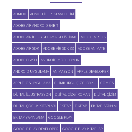
ADMOB
ADMOB ILE REKLAM GELIRI
ADOBE AIR ANDROID 64BIT
ADOBE AIR ILE UYGULAMA GELIŞTIRME
ADOBE AIR IOS
ADOBE AIR SDK
ADOBE AIR SDK 33
ADOBE ANIMATE
ADOBE FLASH
ANDROID MOBIL OYUN
ANDROID UYGULAMA
ANIMASYON
APPLE DEVELOPER
APPLE IOS UYGULAMA
BILIMKURGU ÇIZGI ÖYKÜ
COMICS
DIJITAL ILLUSTRASYON
DIJITAL ÇIZGI ROMAN
DIJITAL ÇIZIM
DIJITAL ÇOCUK KITAPLARI
EKITAP
E KITAP
EKITAP SATIN AL
EKITAP YAYINLAMA
GOOGLE PLAY
GOOGLE PLAY DEVELOPER
GOOGLE PLAY KITAPLAR