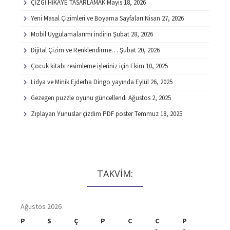
ÇİZGİ HİKAYE TASARLAMAK
Mayıs 18, 2026
Yeni Masal Çizimleri ve Boyama Sayfaları
Nisan 27, 2026
Mobil Uygulamalarımı indirin
Şubat 28, 2026
Dijital Çizim ve Renklendirme…
Şubat 20, 2026
Çocuk kitabı resimleme işleriniz için
Ekim 10, 2025
Lidya ve Minik Ejderha Dingo yayında
Eylül 26, 2025
Gezegen puzzle oyunu güncellendi
Ağustos 2, 2025
Zıplayan Yunuslar çizdim PDF poster
Temmuz 18, 2025
TAKVİM:
Ağustos 2026
P
S
Ç
P
C
C
P