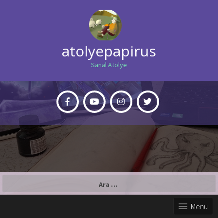
atolyepapirus
Sanal Atolye
Arama:
Menu