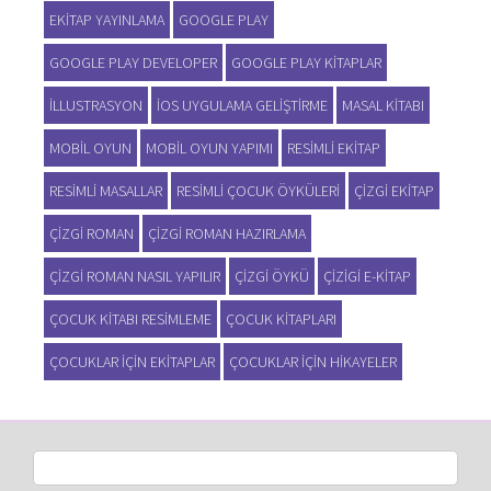
EKITAP YAYINLAMA
GOOGLE PLAY
GOOGLE PLAY DEVELOPER
GOOGLE PLAY KITAPLAR
ILLUSTRASYON
IOS UYGULAMA GELIŞTIRME
MASAL KITABI
MOBIL OYUN
MOBIL OYUN YAPIMI
RESIMLI EKITAP
RESIMLI MASALLAR
RESIMLI ÇOCUK ÖYKÜLERI
ÇIZGI EKITAP
ÇIZGI ROMAN
ÇIZGI ROMAN HAZIRLAMA
ÇIZGI ROMAN NASIL YAPILIR
ÇIZGI ÖYKÜ
ÇIZIGI E-KITAP
ÇOCUK KITABI RESIMLEME
ÇOCUK KITAPLARI
ÇOCUKLAR IÇIN EKITAPLAR
ÇOCUKLAR IÇIN HIKAYELER