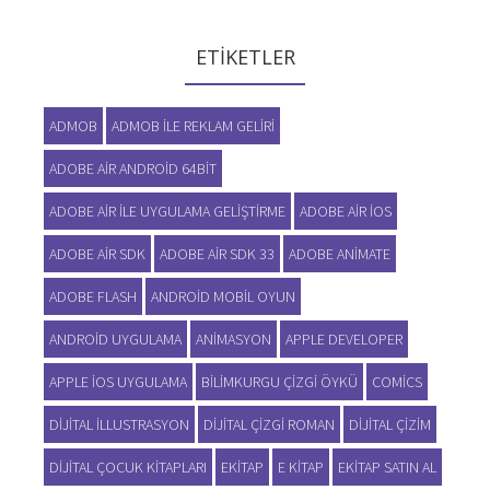
ETIKETLER
ADMOB
ADMOB ILE REKLAM GELIRI
ADOBE AIR ANDROID 64BIT
ADOBE AIR ILE UYGULAMA GELIŞTIRME
ADOBE AIR IOS
ADOBE AIR SDK
ADOBE AIR SDK 33
ADOBE ANIMATE
ADOBE FLASH
ANDROID MOBIL OYUN
ANDROID UYGULAMA
ANIMASYON
APPLE DEVELOPER
APPLE IOS UYGULAMA
BILIMKURGU ÇIZGI ÖYKÜ
COMICS
DIJITAL ILLUSTRASYON
DIJITAL ÇIZGI ROMAN
DIJITAL ÇIZIM
DIJITAL ÇOCUK KITAPLARI
EKITAP
E KITAP
EKITAP SATIN AL