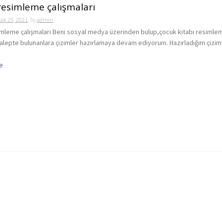
resimleme çalışmaları
ak 29, 2021
by
admin
imleme çalışmaları Beni sosyal medya üzerinden bulup,çocuk kitabı resimle
n talepte bulunanlara çizimler hazırlamaya devam ediyorum. Hazırladığım çizim
e