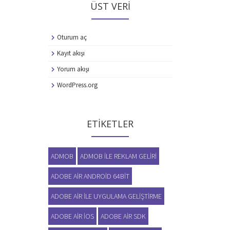
ÜST VERI
Oturum aç
Kayıt akışı
Yorum akışı
WordPress.org
ETIKETLER
ADMOB
ADMOB ILE REKLAM GELIRI
ADOBE AIR ANDROID 64BIT
ADOBE AIR ILE UYGULAMA GELIŞTIRME
ADOBE AIR IOS
ADOBE AIR SDK