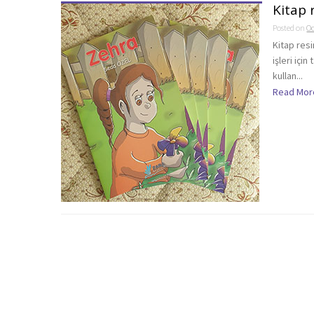
Kitap 
Posted on
Oc
Kitap res
işleri içi
kullan...
Read Mor