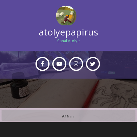
atolyepapirus
Sanal Atolye
Arama: