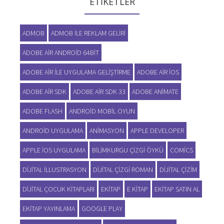
ETIKETLER
ADMOB
ADMOB ILE REKLAM GELIRI
ADOBE AIR ANDROID 64BIT
ADOBE AIR ILE UYGULAMA GELIŞTIRME
ADOBE AIR IOS
ADOBE AIR SDK
ADOBE AIR SDK 33
ADOBE ANIMATE
ADOBE FLASH
ANDROID MOBIL OYUN
ANDROID UYGULAMA
ANIMASYON
APPLE DEVELOPER
APPLE IOS UYGULAMA
BILIMKURGU ÇIZGI ÖYKÜ
COMICS
DIJITAL ILLUSTRASYON
DIJITAL ÇIZGI ROMAN
DIJITAL ÇIZIM
DIJITAL ÇOCUK KITAPLARI
EKITAP
E KITAP
EKITAP SATIN AL
EKITAP YAYINLAMA
GOOGLE PLAY