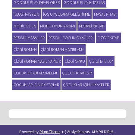
GOOGLE PLAY DEVELOPER
GOOGLE PLAY KITAPLAR
ILLUSTRASYON
IOS UYGULAMA GELIŞTIRME
MASAL KITABI
MOBIL OYUN
MOBIL OYUN YAPIMI
RESIMLI EKITAP
RESIMLI MASALLAR
RESIMLI ÇOCUK ÖYKÜLERI
ÇIZGI EKITAP
ÇIZGI ROMAN
ÇIZGI ROMAN HAZIRLAMA
ÇIZGI ROMAN NASIL YAPILIR
ÇIZGI ÖYKÜ
ÇIZIGI E-KITAP
ÇOCUK KITABI RESIMLEME
ÇOCUK KITAPLARI
ÇOCUKLAR IÇIN EKITAPLAR
ÇOCUKLAR IÇIN HIKAYELER
Powered by
Plum Theme
.
(c) AtolyePapirus...M.M.YILDIRIM...