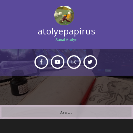
atolyepapirus
Sanal Atolye
Arama: