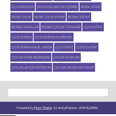
ILLUSTRASYON
IOS UYGULAMA GELIŞTIRME
MASAL KITABI
MOBIL OYUN
MOBIL OYUN YAPIMI
RESIMLI EKITAP
RESIMLI MASALLAR
RESIMLI ÇOCUK ÖYKÜLERI
ÇIZGI EKITAP
ÇIZGI ROMAN
ÇIZGI ROMAN HAZIRLAMA
ÇIZGI ROMAN NASIL YAPILIR
ÇIZGI ÖYKÜ
ÇIZIGI E-KITAP
ÇOCUK KITABI RESIMLEME
ÇOCUK KITAPLARI
ÇOCUKLAR IÇIN EKITAPLAR
ÇOCUKLAR IÇIN HIKAYELER
Powered by
Plum Theme
.
(c) AtolyePapirus...M.M.YILDIRIM...