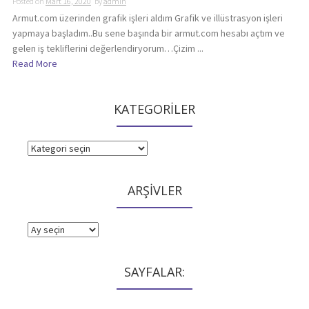
Posted on
Mart 16, 2020
by
admin
Armut.com üzerinden grafik işleri aldım Grafik ve illüstrasyon işleri
yapmaya başladım..Bu sene başında bir armut.com hesabı açtım ve
gelen iş tekliflerini değerlendiryorum…Çizim ...
Read More
KATEGORİLER
KATEGORİLER
ARŞİVLER
ARŞİVLER
SAYFALAR: