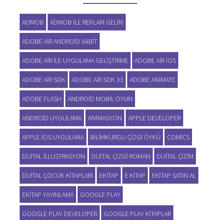
ADMOB
ADMOB ILE REKLAM GELIRI
ADOBE AIR ANDROID 64BIT
ADOBE AIR ILE UYGULAMA GELIŞTIRME
ADOBE AIR IOS
ADOBE AIR SDK
ADOBE AIR SDK 33
ADOBE ANIMATE
ADOBE FLASH
ANDROID MOBIL OYUN
ANDROID UYGULAMA
ANIMASYON
APPLE DEVELOPER
APPLE IOS UYGULAMA
BILIMKURGU ÇIZGI ÖYKÜ
COMICS
DIJITAL ILLUSTRASYON
DIJITAL ÇIZGI ROMAN
DIJITAL ÇIZIM
DIJITAL ÇOCUK KITAPLARI
EKITAP
E KITAP
EKITAP SATIN AL
EKITAP YAYINLAMA
GOOGLE PLAY
GOOGLE PLAY DEVELOPER
GOOGLE PLAY KITAPLAR