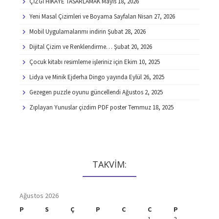
ÇİZGİ HİKAYE TASARLAMAK
Mayıs 18, 2026
Yeni Masal Çizimleri ve Boyama Sayfaları
Nisan 27, 2026
Mobil Uygulamalarımı indirin
Şubat 28, 2026
Dijital Çizim ve Renklendirme…
Şubat 20, 2026
Çocuk kitabı resimleme işleriniz için
Ekim 10, 2025
Lidya ve Minik Ejderha Dingo yayında
Eylül 26, 2025
Gezegen puzzle oyunu güncellendi
Ağustos 2, 2025
Zıplayan Yunuslar çizdim PDF poster
Temmuz 18, 2025
TAKVİM:
Ağustos 2026
P
S
Ç
P
C
C
P