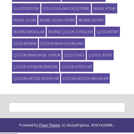
ILLUSTRASYON
IOS UYGULAMA GELIŞTIRME
MASAL KITABI
MOBIL OYUN
MOBIL OYUN YAPIMI
RESIMLI EKITAP
RESIMLI MASALLAR
RESIMLI ÇOCUK ÖYKÜLERI
ÇIZGI EKITAP
ÇIZGI ROMAN
ÇIZGI ROMAN HAZIRLAMA
ÇIZGI ROMAN NASIL YAPILIR
ÇIZGI ÖYKÜ
ÇIZIGI E-KITAP
ÇOCUK KITABI RESIMLEME
ÇOCUK KITAPLARI
ÇOCUKLAR IÇIN EKITAPLAR
ÇOCUKLAR IÇIN HIKAYELER
Powered by
Plum Theme
.
(c) AtolyePapirus...M.M.YILDIRIM...