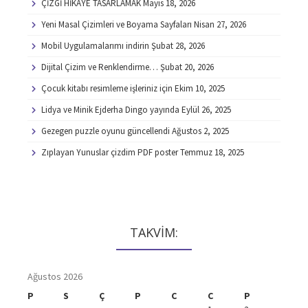
ÇİZGİ HİKAYE TASARLAMAK
Mayıs 18, 2026
Yeni Masal Çizimleri ve Boyama Sayfaları
Nisan 27, 2026
Mobil Uygulamalarımı indirin
Şubat 28, 2026
Dijital Çizim ve Renklendirme…
Şubat 20, 2026
Çocuk kitabı resimleme işleriniz için
Ekim 10, 2025
Lidya ve Minik Ejderha Dingo yayında
Eylül 26, 2025
Gezegen puzzle oyunu güncellendi
Ağustos 2, 2025
Zıplayan Yunuslar çizdim PDF poster
Temmuz 18, 2025
TAKVİM:
Ağustos 2026
P
S
Ç
P
C
C
P