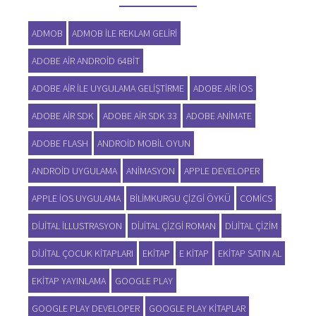
ADMOB
ADMOB ILE REKLAM GELIRI
ADOBE AIR ANDROID 64BIT
ADOBE AIR ILE UYGULAMA GELIŞTIRME
ADOBE AIR IOS
ADOBE AIR SDK
ADOBE AIR SDK 33
ADOBE ANIMATE
ADOBE FLASH
ANDROID MOBIL OYUN
ANDROID UYGULAMA
ANIMASYON
APPLE DEVELOPER
APPLE IOS UYGULAMA
BILIMKURGU ÇIZGI ÖYKÜ
COMICS
DIJITAL ILLUSTRASYON
DIJITAL ÇIZGI ROMAN
DIJITAL ÇIZIM
DIJITAL ÇOCUK KITAPLARI
EKITAP
E KITAP
EKITAP SATIN AL
EKITAP YAYINLAMA
GOOGLE PLAY
GOOGLE PLAY DEVELOPER
GOOGLE PLAY KITAPLAR