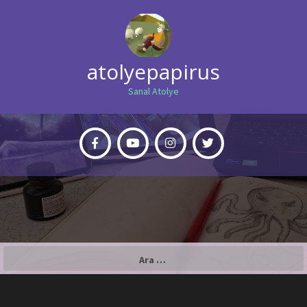
atolyepapirus
Sanal Atolye
Arama: