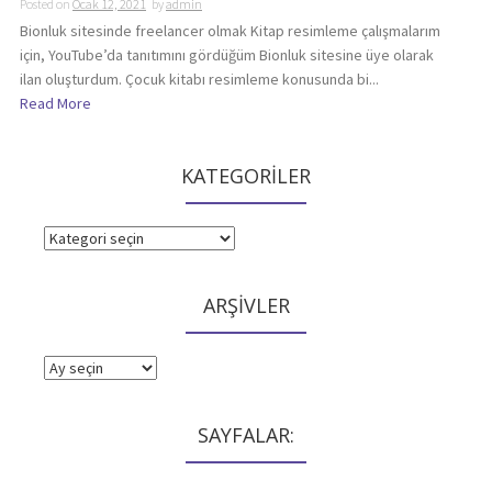
Posted on
Ocak 12, 2021
by
admin
Bionluk sitesinde freelancer olmak Kitap resimleme çalışmalarım
için, YouTube’da tanıtımını gördüğüm Bionluk sitesine üye olarak
ilan oluşturdum. Çocuk kitabı resimleme konusunda bi...
Read More
KATEGORİLER
KATEGORİLER
ARŞİVLER
ARŞİVLER
SAYFALAR: