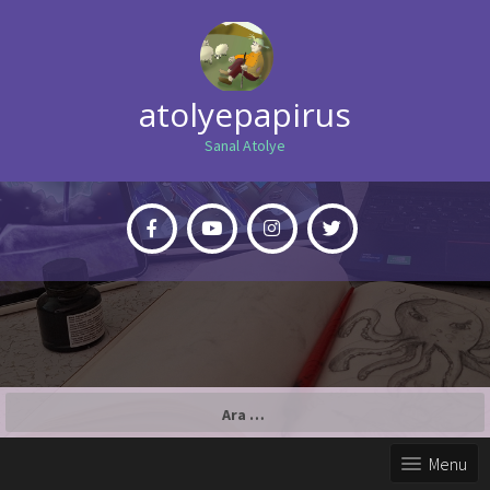
atolyepapirus
Sanal Atolye
Arama:
Menu