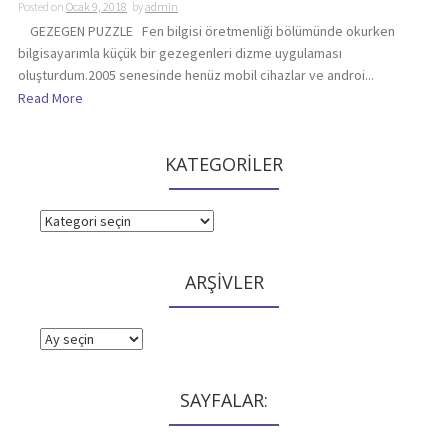
Posted on
Ocak 9, 2018
by
admin
GEZEGEN PUZZLE Fen bilgisi öretmenliği bölümünde okurken
bilgisayarımla küçük bir gezegenleri dizme uygulaması
oluşturdum.2005 senesinde henüz mobil cihazlar ve androi...
Read More
KATEGORİLER
KATEGORİLER
ARŞİVLER
ARŞİVLER
SAYFALAR: