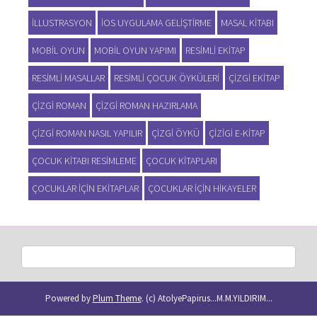
ILLUSTRASYON
IOS UYGULAMA GELIŞTIRME
MASAL KITABI
MOBIL OYUN
MOBIL OYUN YAPIMI
RESIMLI EKITAP
RESIMLI MASALLAR
RESIMLI ÇOCUK ÖYKÜLERI
ÇIZGI EKITAP
ÇIZGI ROMAN
ÇIZGI ROMAN HAZIRLAMA
ÇIZGI ROMAN NASIL YAPILIR
ÇIZGI ÖYKÜ
ÇIZIGI E-KITAP
ÇOCUK KITABI RESIMLEME
ÇOCUK KITAPLARI
ÇOCUKLAR IÇIN EKITAPLAR
ÇOCUKLAR IÇIN HIKAYELER
Powered by
Plum Theme
.
(c) AtolyePapirus...M.M.YILDIRIM...