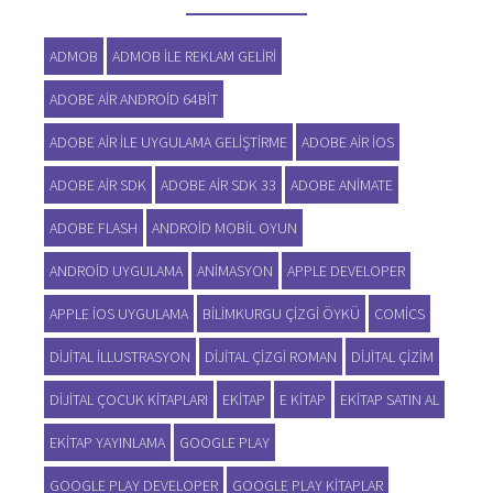
ADMOB
ADMOB ILE REKLAM GELIRI
ADOBE AIR ANDROID 64BIT
ADOBE AIR ILE UYGULAMA GELIŞTIRME
ADOBE AIR IOS
ADOBE AIR SDK
ADOBE AIR SDK 33
ADOBE ANIMATE
ADOBE FLASH
ANDROID MOBIL OYUN
ANDROID UYGULAMA
ANIMASYON
APPLE DEVELOPER
APPLE IOS UYGULAMA
BILIMKURGU ÇIZGI ÖYKÜ
COMICS
DIJITAL ILLUSTRASYON
DIJITAL ÇIZGI ROMAN
DIJITAL ÇIZIM
DIJITAL ÇOCUK KITAPLARI
EKITAP
E KITAP
EKITAP SATIN AL
EKITAP YAYINLAMA
GOOGLE PLAY
GOOGLE PLAY DEVELOPER
GOOGLE PLAY KITAPLAR