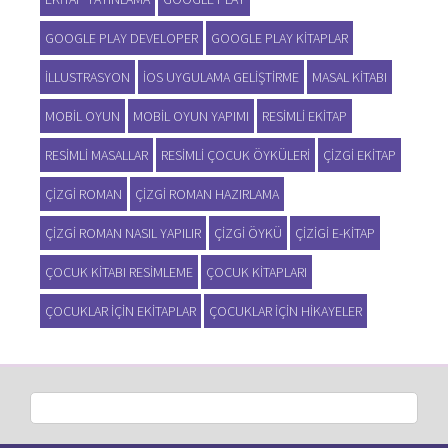
GOOGLE PLAY DEVELOPER
GOOGLE PLAY KITAPLAR
ILLUSTRASYON
IOS UYGULAMA GELIŞTIRME
MASAL KITABI
MOBIL OYUN
MOBIL OYUN YAPIMI
RESIMLI EKITAP
RESIMLI MASALLAR
RESIMLI ÇOCUK ÖYKÜLERI
ÇIZGI EKITAP
ÇIZGI ROMAN
ÇIZGI ROMAN HAZIRLAMA
ÇIZGI ROMAN NASIL YAPILIR
ÇIZGI ÖYKÜ
ÇIZIGI E-KITAP
ÇOCUK KITABI RESIMLEME
ÇOCUK KITAPLARI
ÇOCUKLAR IÇIN EKITAPLAR
ÇOCUKLAR IÇIN HIKAYELER