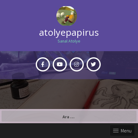
atolyepapirus
Sanal Atolye
Arama:
Menu