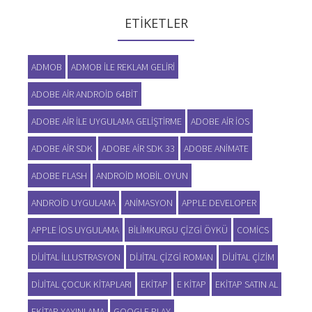
ETIKETLER
ADMOB
ADMOB ILE REKLAM GELIRI
ADOBE AIR ANDROID 64BIT
ADOBE AIR ILE UYGULAMA GELIŞTIRME
ADOBE AIR IOS
ADOBE AIR SDK
ADOBE AIR SDK 33
ADOBE ANIMATE
ADOBE FLASH
ANDROID MOBIL OYUN
ANDROID UYGULAMA
ANIMASYON
APPLE DEVELOPER
APPLE IOS UYGULAMA
BILIMKURGU ÇIZGI ÖYKÜ
COMICS
DIJITAL ILLUSTRASYON
DIJITAL ÇIZGI ROMAN
DIJITAL ÇIZIM
DIJITAL ÇOCUK KITAPLARI
EKITAP
E KITAP
EKITAP SATIN AL
EKITAP YAYINLAMA
GOOGLE PLAY