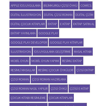
APPLE IOS UYGULAMA
BILIMKURGU ÇIZGI ÖYKÜ
COMICS
DIJITAL ILLUSTRASYON
DIJITAL ÇIZGI ROMAN
DIJITAL ÇIZIM
DIJITAL ÇOCUK KITAPLARI
EKITAP
E KITAP
EKITAP SATIN AL
EKITAP YAYINLAMA
GOOGLE PLAY
GOOGLE PLAY DEVELOPER
GOOGLE PLAY KITAPLAR
ILLUSTRASYON
IOS UYGULAMA GELIŞTIRME
MASAL KITABI
MOBIL OYUN
MOBIL OYUN YAPIMI
RESIMLI EKITAP
RESIMLI MASALLAR
RESIMLI ÇOCUK ÖYKÜLERI
ÇIZGI EKITAP
ÇIZGI ROMAN
ÇIZGI ROMAN HAZIRLAMA
ÇIZGI ROMAN NASIL YAPILIR
ÇIZGI ÖYKÜ
ÇIZIGI E-KITAP
ÇOCUK KITABI RESIMLEME
ÇOCUK KITAPLARI