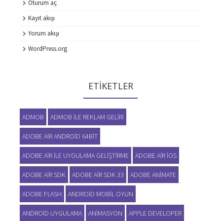
Oturum aç
Kayıt akışı
Yorum akışı
WordPress.org
ETIKETLER
ADMOB
ADMOB ILE REKLAM GELIRI
ADOBE AIR ANDROID 64BIT
ADOBE AIR ILE UYGULAMA GELIŞTIRME
ADOBE AIR IOS
ADOBE AIR SDK
ADOBE AIR SDK 33
ADOBE ANIMATE
ADOBE FLASH
ANDROID MOBIL OYUN
ANDROID UYGULAMA
ANIMASYON
APPLE DEVELOPER