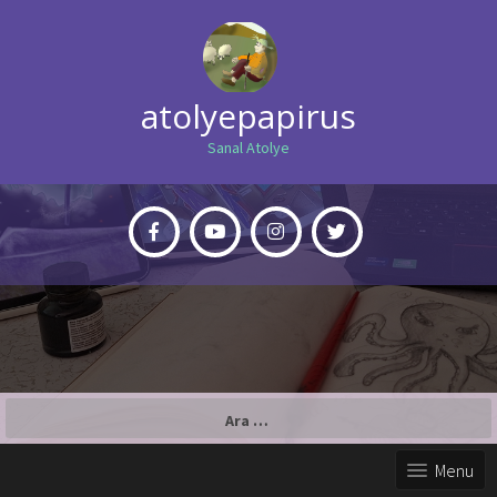
atolyepapirus
Sanal Atolye
Arama:
Menu