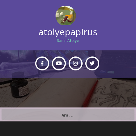
atolyepapirus
Sanal Atolye
Arama: