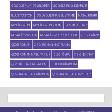
GOOGLE PLAY DEVELOPER
GOOGLE PLAY KITAPLAR
ILLUSTRASYON
IOS UYGULAMA GELIŞTIRME
MASAL KITABI
MOBIL OYUN
MOBIL OYUN YAPIMI
RESIMLI EKITAP
RESIMLI MASALLAR
RESIMLI ÇOCUK ÖYKÜLERI
ÇIZGI EKITAP
ÇIZGI ROMAN
ÇIZGI ROMAN HAZIRLAMA
ÇIZGI ROMAN NASIL YAPILIR
ÇIZGI ÖYKÜ
ÇIZIGI E-KITAP
ÇOCUK KITABI RESIMLEME
ÇOCUK KITAPLARI
ÇOCUKLAR IÇIN EKITAPLAR
ÇOCUKLAR IÇIN HIKAYELER