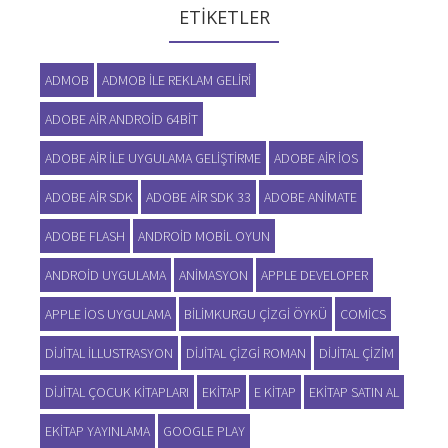
ETIKETLER
ADMOB
ADMOB ILE REKLAM GELIRI
ADOBE AIR ANDROID 64BIT
ADOBE AIR ILE UYGULAMA GELIŞTIRME
ADOBE AIR IOS
ADOBE AIR SDK
ADOBE AIR SDK 33
ADOBE ANIMATE
ADOBE FLASH
ANDROID MOBIL OYUN
ANDROID UYGULAMA
ANIMASYON
APPLE DEVELOPER
APPLE IOS UYGULAMA
BILIMKURGU ÇIZGI ÖYKÜ
COMICS
DIJITAL ILLUSTRASYON
DIJITAL ÇIZGI ROMAN
DIJITAL ÇIZIM
DIJITAL ÇOCUK KITAPLARI
EKITAP
E KITAP
EKITAP SATIN AL
EKITAP YAYINLAMA
GOOGLE PLAY