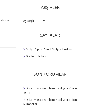
ARŞİVLER
e
n da da
ARŞİVLER
SAYFALAR:
AtolyePapirus Sanal Atolyesi Hakkında
Gizlilik politikası
SON YORUMLAR:
Dijital masal resimleme nasıl yapılır?
için
admin
Dijital masal resimleme nasıl yapılır?
için
Murat Akar