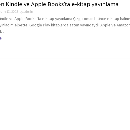
 Kindle ve Apple Books’ta e-kitap yayınlama
asım 13, 2018
by
admin
ndle ve Apple Books’ta e-kitap yayınlama Çizgi roman bitince e-kitap halin
ayınladım elbette..Google Play kitaplarda zaten yayındaydı..Apple ve Amazo
 ...
e