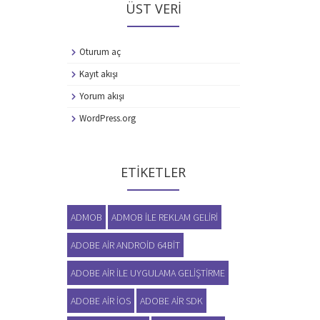
ÜST VERI
Oturum aç
Kayıt akışı
Yorum akışı
WordPress.org
ETIKETLER
ADMOB
ADMOB ILE REKLAM GELIRI
ADOBE AIR ANDROID 64BIT
ADOBE AIR ILE UYGULAMA GELIŞTIRME
ADOBE AIR IOS
ADOBE AIR SDK