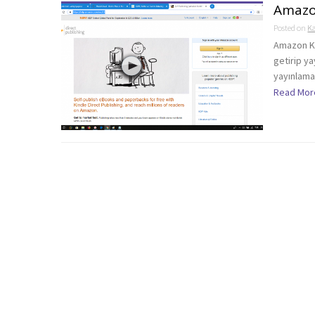
Amazon
Posted on
K
Amazon Ki
getirip y
yayınlamak
Read Mor