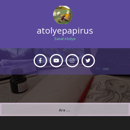
atolyepapirus
Sanal Atolye
Arama: