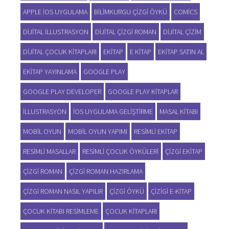
APPLE IOS UYGULAMA
BILIMKURGU ÇIZGI ÖYKÜ
COMICS
DIJITAL ILLUSTRASYON
DIJITAL ÇIZGI ROMAN
DIJITAL ÇIZIM
DIJITAL ÇOCUK KITAPLARI
EKITAP
E KITAP
EKITAP SATIN AL
EKITAP YAYINLAMA
GOOGLE PLAY
GOOGLE PLAY DEVELOPER
GOOGLE PLAY KITAPLAR
ILLUSTRASYON
IOS UYGULAMA GELIŞTIRME
MASAL KITABI
MOBIL OYUN
MOBIL OYUN YAPIMI
RESIMLI EKITAP
RESIMLI MASALLAR
RESIMLI ÇOCUK ÖYKÜLERI
ÇIZGI EKITAP
ÇIZGI ROMAN
ÇIZGI ROMAN HAZIRLAMA
ÇIZGI ROMAN NASIL YAPILIR
ÇIZGI ÖYKÜ
ÇIZIGI E-KITAP
ÇOCUK KITABI RESIMLEME
ÇOCUK KITAPLARI