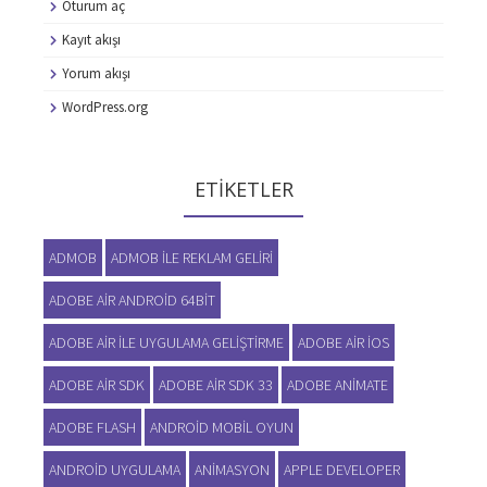
Oturum aç
Kayıt akışı
Yorum akışı
WordPress.org
ETIKETLER
ADMOB
ADMOB ILE REKLAM GELIRI
ADOBE AIR ANDROID 64BIT
ADOBE AIR ILE UYGULAMA GELIŞTIRME
ADOBE AIR IOS
ADOBE AIR SDK
ADOBE AIR SDK 33
ADOBE ANIMATE
ADOBE FLASH
ANDROID MOBIL OYUN
ANDROID UYGULAMA
ANIMASYON
APPLE DEVELOPER