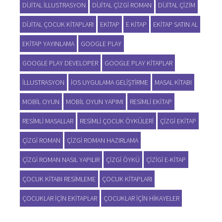
DIJITAL ILLUSTRASYON
DIJITAL ÇIZGI ROMAN
DIJITAL ÇIZIM
DIJITAL ÇOCUK KITAPLARI
EKITAP
E KITAP
EKITAP SATIN AL
EKITAP YAYINLAMA
GOOGLE PLAY
GOOGLE PLAY DEVELOPER
GOOGLE PLAY KITAPLAR
ILLUSTRASYON
IOS UYGULAMA GELIŞTIRME
MASAL KITABI
MOBIL OYUN
MOBIL OYUN YAPIMI
RESIMLI EKITAP
RESIMLI MASALLAR
RESIMLI ÇOCUK ÖYKÜLERI
ÇIZGI EKITAP
ÇIZGI ROMAN
ÇIZGI ROMAN HAZIRLAMA
ÇIZGI ROMAN NASIL YAPILIR
ÇIZGI ÖYKÜ
ÇIZIGI E-KITAP
ÇOCUK KITABI RESIMLEME
ÇOCUK KITAPLARI
ÇOCUKLAR IÇIN EKITAPLAR
ÇOCUKLAR IÇIN HIKAYELER