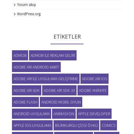
Yorum akışı
WordPress.org
ETIKETLER
ADMOB
ADMOB ILE REKLAM GELIRI
ADOBE AIR ANDROID 64BIT
ADOBE AIR ILE UYGULAMA GELIŞTIRME
ADOBE AIR IOS
ADOBE AIR SDK
ADOBE AIR SDK 33
ADOBE ANIMATE
ADOBE FLASH
ANDROID MOBIL OYUN
ANDROID UYGULAMA
ANIMASYON
APPLE DEVELOPER
APPLE IOS UYGULAMA
BILIMKURGU ÇIZGI ÖYKÜ
COMICS