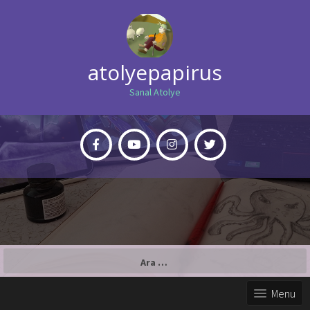
atolyepapirus
Sanal Atolye
Arama:
Menu