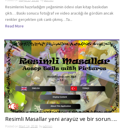
Resimlerini hazırladığım yeğenimin ödevi olan kitap baskıdan
çıktı… Baskı sonucu fotoğraf ve video aracılığı ile gördüm ancak
renkler gerçekten çok canlı çıkmış…Ta...
Read More
Resimli Masallar yeni arayüz ve bir sorun…..
Posted on
Mart 14, 2018
by
admin