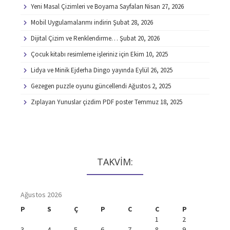
Yeni Masal Çizimleri ve Boyama Sayfaları
Nisan 27, 2026
Mobil Uygulamalarımı indirin
Şubat 28, 2026
Dijital Çizim ve Renklendirme…
Şubat 20, 2026
Çocuk kitabı resimleme işleriniz için
Ekim 10, 2025
Lidya ve Minik Ejderha Dingo yayında
Eylül 26, 2025
Gezegen puzzle oyunu güncellendi
Ağustos 2, 2025
Zıplayan Yunuslar çizdim PDF poster
Temmuz 18, 2025
TAKVİM:
Ağustos 2026
P
S
Ç
P
C
C
P
1
2
3
4
5
6
7
8
9