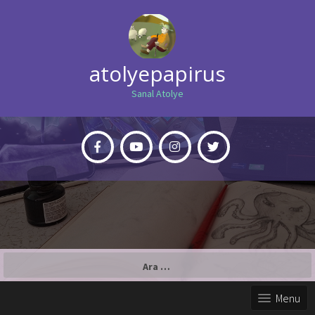
atolyepapirus
Sanal Atolye
Arama:
Menu