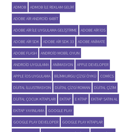
ADMOB
ADMOB ILE REKLAM GELIRI
ADOBE AIR ANDROID 64BIT
ADOBE AIR ILE UYGULAMA GELIŞTIRME
ADOBE AIR IOS
ADOBE AIR SDK
ADOBE AIR SDK 33
ADOBE ANIMATE
ADOBE FLASH
ANDROID MOBIL OYUN
ANDROID UYGULAMA
ANIMASYON
APPLE DEVELOPER
APPLE IOS UYGULAMA
BILIMKURGU ÇIZGI ÖYKÜ
COMICS
DIJITAL ILLUSTRASYON
DIJITAL ÇIZGI ROMAN
DIJITAL ÇIZIM
DIJITAL ÇOCUK KITAPLARI
EKITAP
E KITAP
EKITAP SATIN AL
EKITAP YAYINLAMA
GOOGLE PLAY
GOOGLE PLAY DEVELOPER
GOOGLE PLAY KITAPLAR