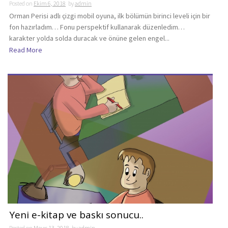
Posted on
Ekim 6, 2018
by
admin
Orman Perisi adlı çizgi mobil oyuna, ilk bölümün birinci leveli için bir
fon hazırladım… Fonu perspektif kullanarak düzenledim…
karakter yolda solda duracak ve önüne gelen engel...
Read More
Yeni e-kitap ve baskı sonucu..
Posted on
Mayıs 13, 2018
by
admin