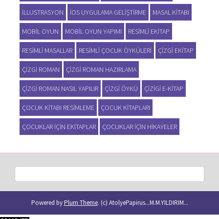
ILLUSTRASYON
IOS UYGULAMA GELIŞTIRME
MASAL KITABI
MOBIL OYUN
MOBIL OYUN YAPIMI
RESIMLI EKITAP
RESIMLI MASALLAR
RESIMLI ÇOCUK ÖYKÜLERI
ÇIZGI EKITAP
ÇIZGI ROMAN
ÇIZGI ROMAN HAZIRLAMA
ÇIZGI ROMAN NASIL YAPILIR
ÇIZGI ÖYKÜ
ÇIZIGI E-KITAP
ÇOCUK KITABI RESIMLEME
ÇOCUK KITAPLARI
ÇOCUKLAR IÇIN EKITAPLAR
ÇOCUKLAR IÇIN HIKAYELER
Powered by
Plum Theme
.
(c) AtolyePapirus...M.M.YILDIRIM...