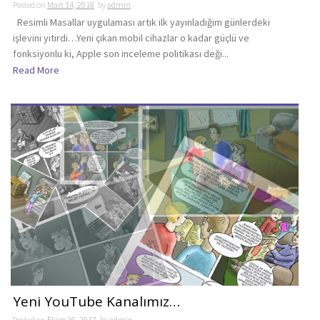
Posted on
Mart 14, 2018
by
admin
Resimli Masallar uygulaması artık ilk yayınladığım günlerdeki
işlevini yitirdi…Yeni çıkan mobil cihazlar o kadar güçlü ve
fonksiyonlu ki, Apple son inceleme politikası deği...
Read More
Yeni YouTube Kanalımız…
Posted on
Ekim 26, 2017
by
admin