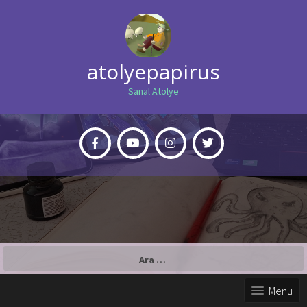
atolyepapirus
Sanal Atolye
Arama:
Menu