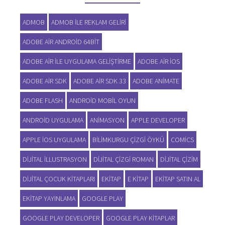
ADMOB
ADMOB ILE REKLAM GELIRI
ADOBE AIR ANDROID 64BIT
ADOBE AIR ILE UYGULAMA GELIŞTIRME
ADOBE AIR IOS
ADOBE AIR SDK
ADOBE AIR SDK 33
ADOBE ANIMATE
ADOBE FLASH
ANDROID MOBIL OYUN
ANDROID UYGULAMA
ANIMASYON
APPLE DEVELOPER
APPLE IOS UYGULAMA
BILIMKURGU ÇIZGI ÖYKÜ
COMICS
DIJITAL ILLUSTRASYON
DIJITAL ÇIZGI ROMAN
DIJITAL ÇIZIM
DIJITAL ÇOCUK KITAPLARI
EKITAP
E KITAP
EKITAP SATIN AL
EKITAP YAYINLAMA
GOOGLE PLAY
GOOGLE PLAY DEVELOPER
GOOGLE PLAY KITAPLAR