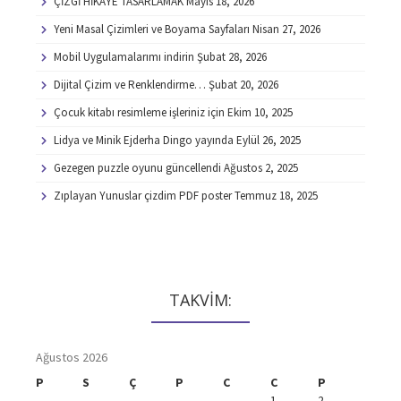
ÇİZGİ HİKAYE TASARLAMAK
Mayıs 18, 2026
Yeni Masal Çizimleri ve Boyama Sayfaları
Nisan 27, 2026
Mobil Uygulamalarımı indirin
Şubat 28, 2026
Dijital Çizim ve Renklendirme…
Şubat 20, 2026
Çocuk kitabı resimleme işleriniz için
Ekim 10, 2025
Lidya ve Minik Ejderha Dingo yayında
Eylül 26, 2025
Gezegen puzzle oyunu güncellendi
Ağustos 2, 2025
Zıplayan Yunuslar çizdim PDF poster
Temmuz 18, 2025
TAKVİM:
Ağustos 2026
P
S
Ç
P
C
C
P
1
2