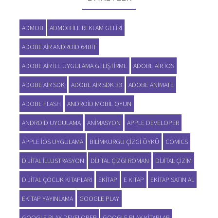
ADMOB
ADMOB ILE REKLAM GELIRI
ADOBE AIR ANDROID 64BIT
ADOBE AIR ILE UYGULAMA GELIŞTIRME
ADOBE AIR IOS
ADOBE AIR SDK
ADOBE AIR SDK 33
ADOBE ANIMATE
ADOBE FLASH
ANDROID MOBIL OYUN
ANDROID UYGULAMA
ANIMASYON
APPLE DEVELOPER
APPLE IOS UYGULAMA
BILIMKURGU ÇIZGI ÖYKÜ
COMICS
DIJITAL ILLUSTRASYON
DIJITAL ÇIZGI ROMAN
DIJITAL ÇIZIM
DIJITAL ÇOCUK KITAPLARI
EKITAP
E KITAP
EKITAP SATIN AL
EKITAP YAYINLAMA
GOOGLE PLAY
GOOGLE PLAY DEVELOPER
GOOGLE PLAY KITAPLAR