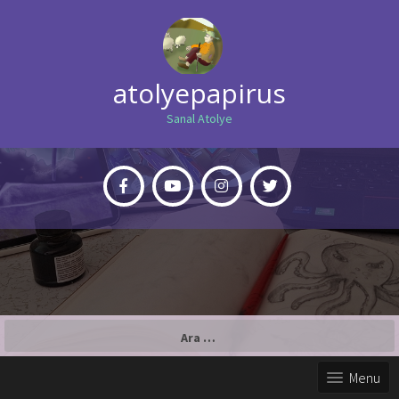
atolyepapirus
Sanal Atolye
Arama:
Menu