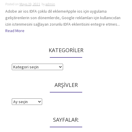
Posted on
Mayıs 19, 2021
by
admin
Adobe air ios IDFA çoklu dil eklemeApple ios için uygulama
geliştirenlerin son dönemlerde, Google reklamları için kullanıcıdan
izin istenmesini sağlayan zorunlu IDFA eklentisini entegre etmes...
Read More
KATEGORİLER
KATEGORİLER
ARŞİVLER
ARŞİVLER
SAYFALAR: