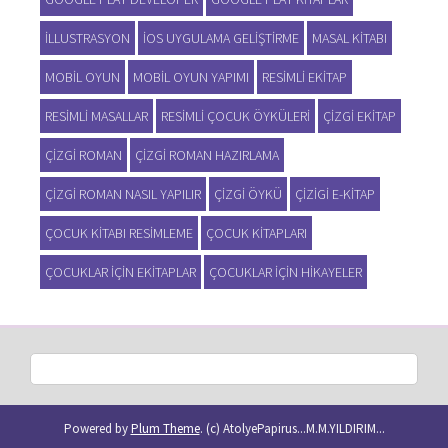
ILLUSTRASYON
IOS UYGULAMA GELIŞTIRME
MASAL KITABI
MOBIL OYUN
MOBIL OYUN YAPIMI
RESIMLI EKITAP
RESIMLI MASALLAR
RESIMLI ÇOCUK ÖYKÜLERI
ÇIZGI EKITAP
ÇIZGI ROMAN
ÇIZGI ROMAN HAZIRLAMA
ÇIZGI ROMAN NASIL YAPILIR
ÇIZGI ÖYKÜ
ÇIZIGI E-KITAP
ÇOCUK KITABI RESIMLEME
ÇOCUK KITAPLARI
ÇOCUKLAR IÇIN EKITAPLAR
ÇOCUKLAR IÇIN HIKAYELER
Powered by
Plum Theme
.
(c) AtolyePapirus...M.M.YILDIRIM...