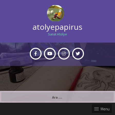
atolyepapirus
Sanal Atolye
Arama:
Menu