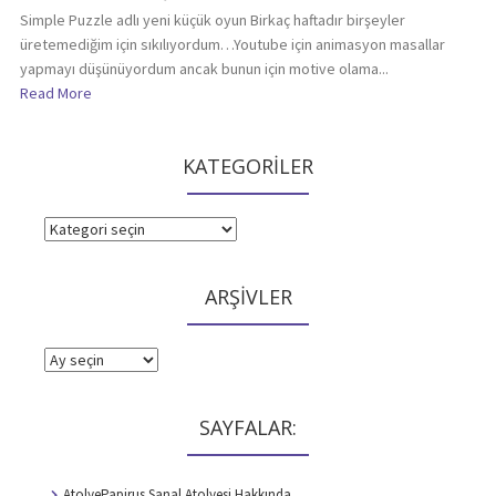
Simple Puzzle adlı yeni küçük oyun Birkaç haftadır birşeyler
üretemediğim için sıkılıyordum…Youtube için animasyon masallar
yapmayı düşünüyordum ancak bunun için motive olama...
Read More
KATEGORİLER
KATEGORİLER
ARŞİVLER
ARŞİVLER
SAYFALAR:
AtolyePapirus Sanal Atolyesi Hakkında