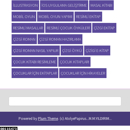
ILLUSTRASYON
IOS UYGULAMA GELIŞTIRME
MASAL KITABI
MOBIL OYUN
MOBIL OYUN YAPIMI
RESIMLI EKITAP
RESIMLI MASALLAR
RESIMLI ÇOCUK ÖYKÜLERI
ÇIZGI EKITAP
ÇIZGI ROMAN
ÇIZGI ROMAN HAZIRLAMA
ÇIZGI ROMAN NASIL YAPILIR
ÇIZGI ÖYKÜ
ÇIZIGI E-KITAP
ÇOCUK KITABI RESIMLEME
ÇOCUK KITAPLARI
ÇOCUKLAR IÇIN EKITAPLAR
ÇOCUKLAR IÇIN HIKAYELER
Powered by
Plum Theme
.
(c) AtolyePapirus...M.M.YILDIRIM...