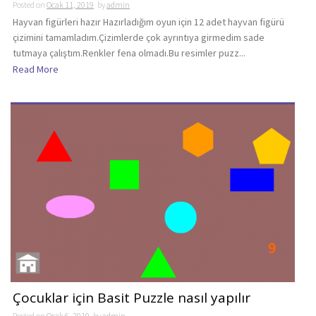
Posted on
Ocak 11, 2019
by
admin
Hayvan figürleri hazır Hazırladığım oyun için 12 adet hayvan figürü
çizimini tamamladım.Çizimlerde çok ayrıntıya girmedim sade
tutmaya çalıştım.Renkler fena olmadı.Bu resimler puzz...
Read More
Çocuklar için Basit Puzzle nasıl yapılır
Posted on
Ocak 6, 2019
by
admin