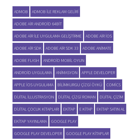
ADMOB
ADMOB ILE REKLAM GELIRI
ADOBE AIR ANDROID 64BIT
ADOBE AIR ILE UYGULAMA GELIŞTIRME
ADOBE AIR IOS
ADOBE AIR SDK
ADOBE AIR SDK 33
ADOBE ANIMATE
ADOBE FLASH
ANDROID MOBIL OYUN
ANDROID UYGULAMA
ANIMASYON
APPLE DEVELOPER
APPLE IOS UYGULAMA
BILIMKURGU ÇIZGI ÖYKÜ
COMICS
DIJITAL ILLUSTRASYON
DIJITAL ÇIZGI ROMAN
DIJITAL ÇIZIM
DIJITAL ÇOCUK KITAPLARI
EKITAP
E KITAP
EKITAP SATIN AL
EKITAP YAYINLAMA
GOOGLE PLAY
GOOGLE PLAY DEVELOPER
GOOGLE PLAY KITAPLAR