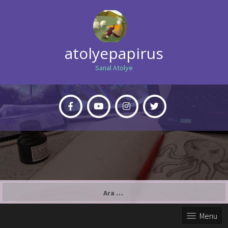
atolyepapirus
Sanal Atolye
Arama:
Menu