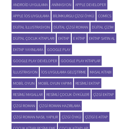
ANDROID UYGULAMA
ANIMASYON
APPLE DEVELOPER
APPLE IOS UYGULAMA
BILIMKURGU ÇIZGI ÖYKÜ
COMICS
DIJITAL ILLUSTRASYON
DIJITAL ÇIZGI ROMAN
DIJITAL ÇIZIM
DIJITAL ÇOCUK KITAPLARI
EKITAP
E KITAP
EKITAP SATIN AL
EKITAP YAYINLAMA
GOOGLE PLAY
GOOGLE PLAY DEVELOPER
GOOGLE PLAY KITAPLAR
ILLUSTRASYON
IOS UYGULAMA GELIŞTIRME
MASAL KITABI
MOBIL OYUN
MOBIL OYUN YAPIMI
RESIMLI EKITAP
RESIMLI MASALLAR
RESIMLI ÇOCUK ÖYKÜLERI
ÇIZGI EKITAP
ÇIZGI ROMAN
ÇIZGI ROMAN HAZIRLAMA
ÇIZGI ROMAN NASIL YAPILIR
ÇIZGI ÖYKÜ
ÇIZIGI E-KITAP
ÇOCUK KITABI RESIMLEME
ÇOCUK KITAPLARI