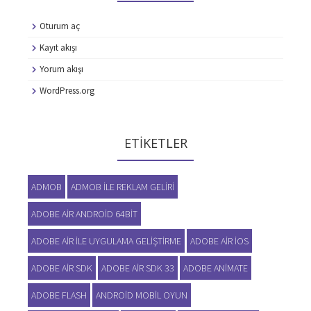
Oturum aç
Kayıt akışı
Yorum akışı
WordPress.org
ETIKETLER
ADMOB
ADMOB ILE REKLAM GELIRI
ADOBE AIR ANDROID 64BIT
ADOBE AIR ILE UYGULAMA GELIŞTIRME
ADOBE AIR IOS
ADOBE AIR SDK
ADOBE AIR SDK 33
ADOBE ANIMATE
ADOBE FLASH
ANDROID MOBIL OYUN