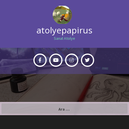
atolyepapirus
Sanal Atolye
Arama: