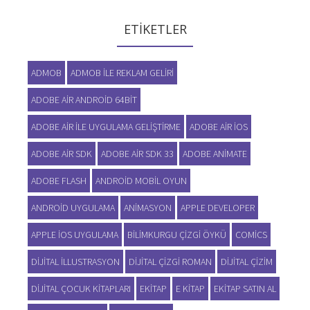
ETIKETLER
ADMOB
ADMOB ILE REKLAM GELIRI
ADOBE AIR ANDROID 64BIT
ADOBE AIR ILE UYGULAMA GELIŞTIRME
ADOBE AIR IOS
ADOBE AIR SDK
ADOBE AIR SDK 33
ADOBE ANIMATE
ADOBE FLASH
ANDROID MOBIL OYUN
ANDROID UYGULAMA
ANIMASYON
APPLE DEVELOPER
APPLE IOS UYGULAMA
BILIMKURGU ÇIZGI ÖYKÜ
COMICS
DIJITAL ILLUSTRASYON
DIJITAL ÇIZGI ROMAN
DIJITAL ÇIZIM
DIJITAL ÇOCUK KITAPLARI
EKITAP
E KITAP
EKITAP SATIN AL