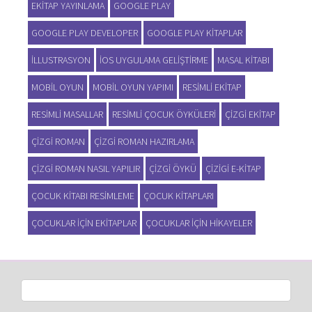
EKITAP YAYINLAMA
GOOGLE PLAY
GOOGLE PLAY DEVELOPER
GOOGLE PLAY KITAPLAR
ILLUSTRASYON
IOS UYGULAMA GELIŞTIRME
MASAL KITABI
MOBIL OYUN
MOBIL OYUN YAPIMI
RESIMLI EKITAP
RESIMLI MASALLAR
RESIMLI ÇOCUK ÖYKÜLERI
ÇIZGI EKITAP
ÇIZGI ROMAN
ÇIZGI ROMAN HAZIRLAMA
ÇIZGI ROMAN NASIL YAPILIR
ÇIZGI ÖYKÜ
ÇIZIGI E-KITAP
ÇOCUK KITABI RESIMLEME
ÇOCUK KITAPLARI
ÇOCUKLAR IÇIN EKITAPLAR
ÇOCUKLAR IÇIN HIKAYELER