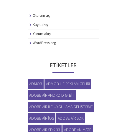
Oturum aç
Kayıt akışı
Yorum akışı
WordPress.org
ETIKETLER
ADMOB
ADMOB ILE REKLAM GELIRI
ADOBE AIR ANDROID 64BIT
ADOBE AIR ILE UYGULAMA GELIŞTIRME
ADOBE AIR IOS
ADOBE AIR SDK
ADOBE AIR SDK 33
ADOBE ANIMATE