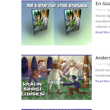
En Güz
Posted on
Ağ
Yeni bir d
masalları
videolar 
Read Mor
Ander
Posted on
Ağ
Klasik ma
kanalımda 
Read Mor