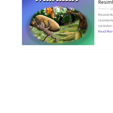
Resiml
Posted on
Ağ
Resimli M
resimlerl
sürümleri 
Read Mor