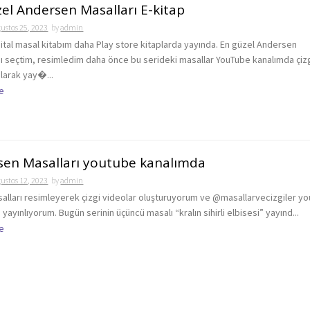
el Andersen Masalları E-kitap
ustos 25, 2023
by
admin
ijital masal kitabım daha Play store kitaplarda yayında. En güzel Andersen
nı seçtim, resimledim daha önce bu serideki masallar YouTube kanalımda çiz
olarak yay�...
e
sen Masalları youtube kanalımda
ustos 12, 2023
by
admin
salları resimleyerek çizgi videolar oluşturuyorum ve @masallarvecizgiler y
yayınlıyorum. Bugün serinin üçüncü masalı “kralın sihirli elbisesi” yayınd...
e