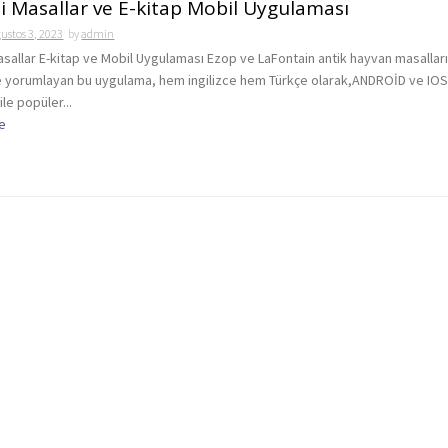
i Masallar ve E-kitap Mobil Uygulaması
ustos 3, 2023
by
admin
asallar E-kitap ve Mobil Uygulaması Ezop ve LaFontain antik hayvan masalları
e yorumlayan bu uygulama, hem ingilizce hem Türkçe olarak,ANDROİD ve IO
ile popüler...
e