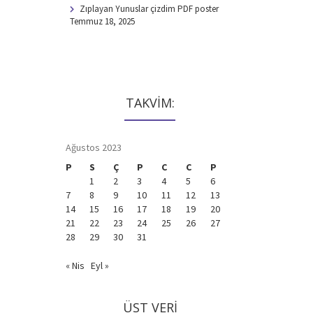
Zıplayan Yunuslar çizdim PDF poster
Temmuz 18, 2025
TAKVİM:
Ağustos 2023
P
S
Ç
P
C
C
P
1
2
3
4
5
6
7
8
9
10
11
12
13
14
15
16
17
18
19
20
21
22
23
24
25
26
27
28
29
30
31
« Nis
Eyl »
ÜST VERI