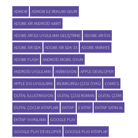
ADMOB
ADMOB ILE REKLAM GELIRI
ADOBE AIR ANDROID 64BIT
ADOBE AIR ILE UYGULAMA GELIŞTIRME
ADOBE AIR IOS
ADOBE AIR SDK
ADOBE AIR SDK 33
ADOBE ANIMATE
ADOBE FLASH
ANDROID MOBIL OYUN
ANDROID UYGULAMA
ANIMASYON
APPLE DEVELOPER
APPLE IOS UYGULAMA
BILIMKURGU ÇIZGI ÖYKÜ
COMICS
DIJITAL ILLUSTRASYON
DIJITAL ÇIZGI ROMAN
DIJITAL ÇIZIM
DIJITAL ÇOCUK KITAPLARI
EKITAP
E KITAP
EKITAP SATIN AL
EKITAP YAYINLAMA
GOOGLE PLAY
GOOGLE PLAY DEVELOPER
GOOGLE PLAY KITAPLAR