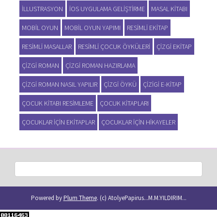
ILLUSTRASYON
IOS UYGULAMA GELIŞTIRME
MASAL KITABI
MOBIL OYUN
MOBIL OYUN YAPIMI
RESIMLI EKITAP
RESIMLI MASALLAR
RESIMLI ÇOCUK ÖYKÜLERI
ÇIZGI EKITAP
ÇIZGI ROMAN
ÇIZGI ROMAN HAZIRLAMA
ÇIZGI ROMAN NASIL YAPILIR
ÇIZGI ÖYKÜ
ÇIZIGI E-KITAP
ÇOCUK KITABI RESIMLEME
ÇOCUK KITAPLARI
ÇOCUKLAR IÇIN EKITAPLAR
ÇOCUKLAR IÇIN HIKAYELER
Powered by
Plum Theme
.
(c) AtolyePapirus...M.M.YILDIRIM...