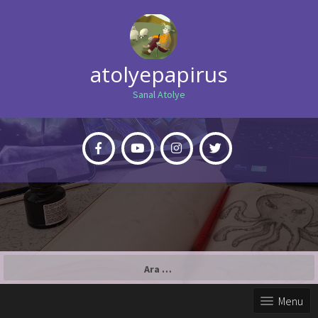
atolyepapirus
Sanal Atolye
Arama:
Menu