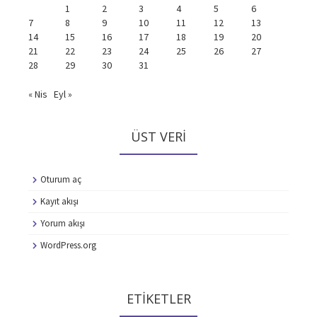
1
2
3
4
5
6
7
8
9
10
11
12
13
14
15
16
17
18
19
20
21
22
23
24
25
26
27
28
29
30
31
« Nis
Eyl »
ÜST VERI
Oturum aç
Kayıt akışı
Yorum akışı
WordPress.org
ETIKETLER