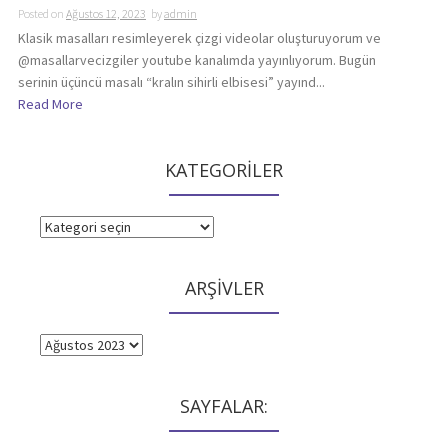
Posted on
Ağustos 12, 2023
by
admin
Klasik masalları resimleyerek çizgi videolar oluşturuyorum ve
@masallarvecizgiler youtube kanalımda yayınlıyorum. Bugün
serinin üçüncü masalı “kralın sihirli elbisesi” yayınd...
Read More
KATEGORİLER
KATEGORİLER
ARŞİVLER
ARŞİVLER
SAYFALAR: