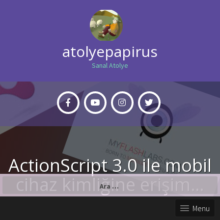
atolyepapirus
Sanal Atolye
ActionScript 3.0 ile mobil
cihaz kimliğine erişim…
Arama:
Menu