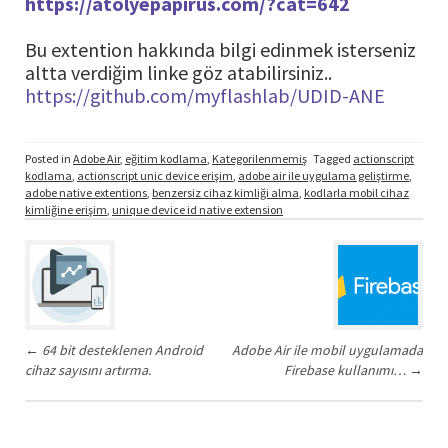
https://atolyepapirus.com/?cat=642
Bu extention hakkında bilgi edinmek isterseniz
altta verdiğim linke göz atabilirsiniz..
https://github.com/myflashlab/UDID-ANE
Posted in
Adobe Air
,
eğitim kodlama
,
Kategorilenmemiş
Tagged
actionscript
kodlama
,
actionscript unic device erişim
,
adobe air ile uygulama geliştirme
,
adobe native extentions
,
benzersiz cihaz kimliği alma
,
kodlarla mobil cihaz
kimliğine erişim
,
unique device id native extension
Post
navigation
←
64 bit desteklenen Android
Adobe Air ile mobil uygulamada
cihaz sayısını artırma.
Firebase kullanımı…
→