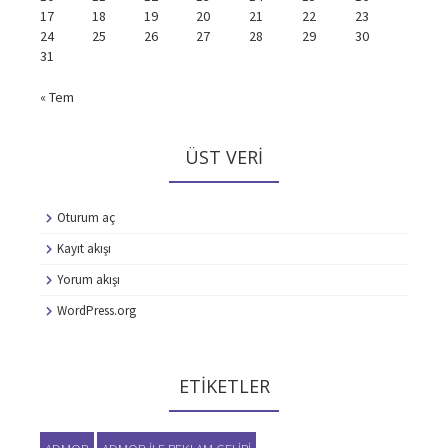
17
18
19
20
21
22
23
24
25
26
27
28
29
30
31
« Tem
ÜST VERI
Oturum aç
Kayıt akışı
Yorum akışı
WordPress.org
ETIKETLER