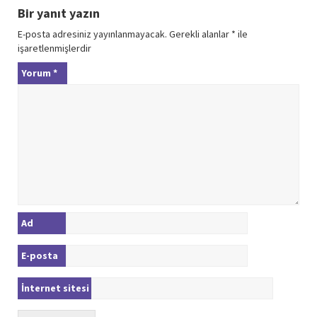
Bir yanıt yazın
E-posta adresiniz yayınlanmayacak.
Gerekli alanlar
*
ile
işaretlenmişlerdir
Yorum
*
Ad
E-posta
İnternet sitesi