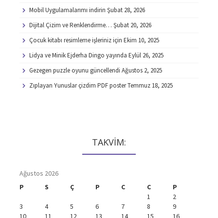
Mobil Uygulamalarımı indirin
Şubat 28, 2026
Dijital Çizim ve Renklendirme…
Şubat 20, 2026
Çocuk kitabı resimleme işleriniz için
Ekim 10, 2025
Lidya ve Minik Ejderha Dingo yayında
Eylül 26, 2025
Gezegen puzzle oyunu güncellendi
Ağustos 2, 2025
Zıplayan Yunuslar çizdim PDF poster
Temmuz 18, 2025
TAKVİM:
Ağustos 2026
P
S
Ç
P
C
C
P
1
2
3
4
5
6
7
8
9
10
11
12
13
14
15
16