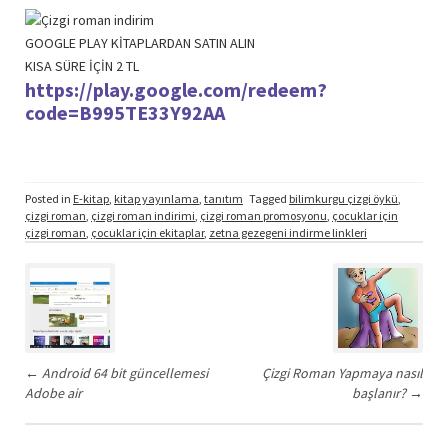
GOOGLE PLAY KİTAPLARDAN SATIN ALIN
KISA SÜRE İÇİN 2 TL
https://play.google.com/redeem?
code=B995TE33Y92AA
Posted in
E-kitap
,
kitap yayınlama
,
tanıtım
Tagged
bilimkurgu çizgi öykü
,
çizgi roman
,
çizgi roman indirimi
,
çizgi roman promosyonu
,
çocuklar için
çizgi roman
,
çocuklar için ekitaplar
,
zetna gezegeni indirme linkleri
Post
navigation
←
Android 64 bit güncellemesi
Çizgi Roman Yapmaya nasıl
Adobe air
başlanır?
→