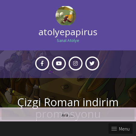
atolyepapirus
Sanal Atolye
Çizgi Roman indirim
promosyonu
Arama:
Menu