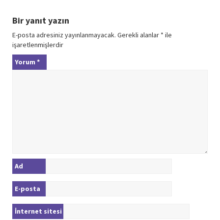
Bir yanıt yazın
E-posta adresiniz yayınlanmayacak.
Gerekli alanlar
*
ile
işaretlenmişlerdir
Yorum
*
Ad
E-posta
İnternet sitesi