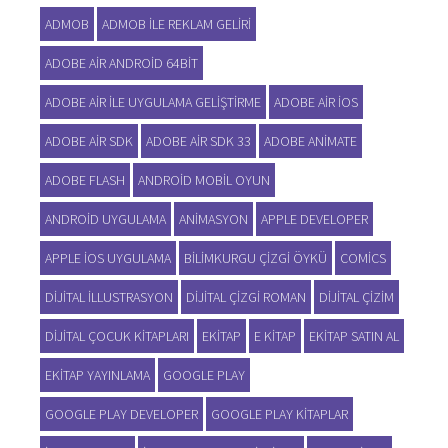
ADMOB
ADMOB ILE REKLAM GELIRI
ADOBE AIR ANDROID 64BIT
ADOBE AIR ILE UYGULAMA GELIŞTIRME
ADOBE AIR IOS
ADOBE AIR SDK
ADOBE AIR SDK 33
ADOBE ANIMATE
ADOBE FLASH
ANDROID MOBIL OYUN
ANDROID UYGULAMA
ANIMASYON
APPLE DEVELOPER
APPLE IOS UYGULAMA
BILIMKURGU ÇIZGI ÖYKÜ
COMICS
DIJITAL ILLUSTRASYON
DIJITAL ÇIZGI ROMAN
DIJITAL ÇIZIM
DIJITAL ÇOCUK KITAPLARI
EKITAP
E KITAP
EKITAP SATIN AL
EKITAP YAYINLAMA
GOOGLE PLAY
GOOGLE PLAY DEVELOPER
GOOGLE PLAY KITAPLAR