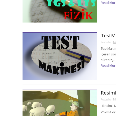
Read Mor
TestM
Posted on
Ni
TestMakin
içeren so
süresiz,...
Read Mor
Resiml
Posted on
Ni
Resimli M
okuma uyg