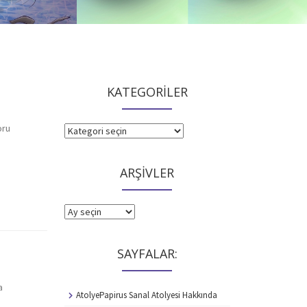
riniz için
Lidya ve Minik Ejderha Dingo yayında
KATEGORİLER
oru
KATEGORİLER
ARŞİVLER
ARŞİVLER
SAYFALAR:
a
AtolyePapirus Sanal Atolyesi Hakkında