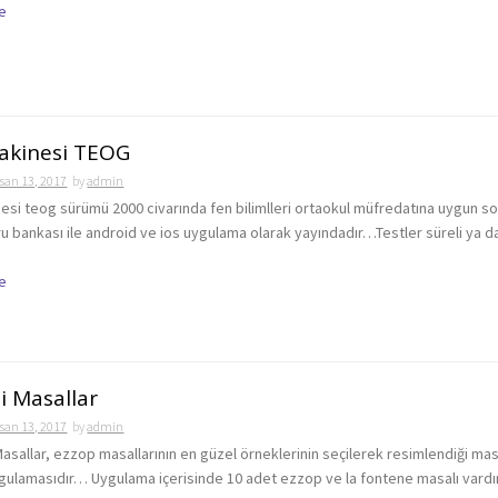
e
akinesi TEOG
san 13, 2017
by
admin
esi teog sürümü 2000 civarında fen bilimlleri ortaokul müfredatına uygun s
ru bankası ile android ve ios uygulama olarak yayındadır…Testler süreli ya d
e
i Masallar
san 13, 2017
by
admin
asallar, ezzop masallarının en güzel örneklerinin seçilerek resimlendiği mas
ulamasıdır… Uygulama içerisinde 10 adet ezzop ve la fontene masalı vard