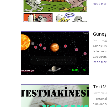
Read Mor
Güneş 
Posted on
Ni
Güneş Sis
bulunan 
gezegenler
Read Mor
TestMa
Posted on
Ni
TestMakin
sınavların