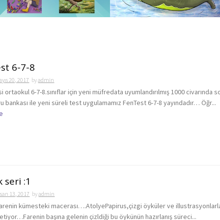
 Uygulamalarımı indirin
Çocuk kitabı resimleme işle
st 6-7-8
yıs 20, 2017
by
admin
i ortaokul 6-7-8.sınıflar için yeni müfredata uyumlandırılmış 1000 civarında s
ru bankası ile yeni süreli test uygulamamız FenTest 6-7-8 yayındadır… Öğr...
e
 seri :1
san 13, 2017
by
admin
enin kümesteki macerası….AtolyePapirus,çizgi öyküler ve illustrasyonlarl
retiyor…Farenin başına gelenin çizldiği bu öykünün hazırlanış süreci...