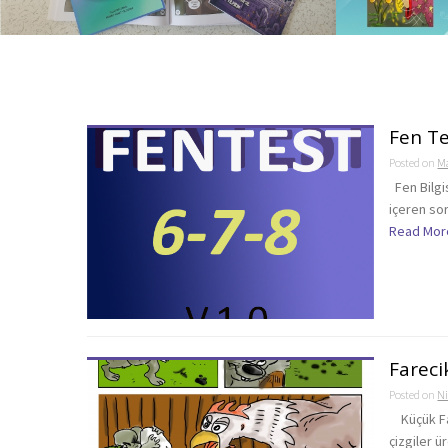
Yayındaki e-kitaplarımız
Mobil
Fen Te
Posted on
Ma
Fen Bilgis
içeren so
Read Mor
Farecik
Posted on
Ni
Küçük Far
çizgiler ü