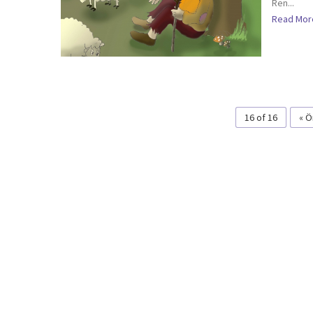
Ren...
Read Mor
16 of 16
« Ö