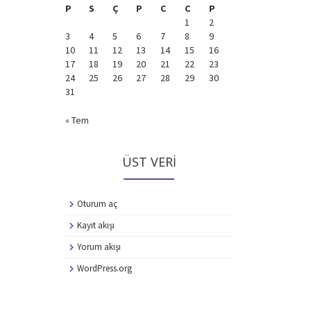
P
S
Ç
P
C
C
P
1
2
3
4
5
6
7
8
9
10
11
12
13
14
15
16
17
18
19
20
21
22
23
24
25
26
27
28
29
30
31
« Tem
ÜST VERI
Oturum aç
Kayıt akışı
Yorum akışı
WordPress.org