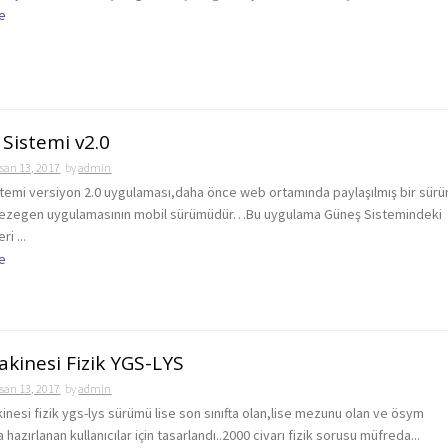
e
Sistemi v2.0
san 13, 2017
by
admin
temi versiyon 2.0 uygulaması,daha önce web ortamında paylaşılmış bir sür
gezegen uygulamasının mobil sürümüdür…Bu uygulama Güneş Sistemindeki
i ...
e
kinesi Fizik YGS-LYS
san 13, 2017
by
admin
esi fizik ygs-lys sürümü lise son sınıfta olan,lise mezunu olan ve ösym
a hazırlanan kullanıcılar için tasarlandı..2000 civarı fizik sorusu müfreda...