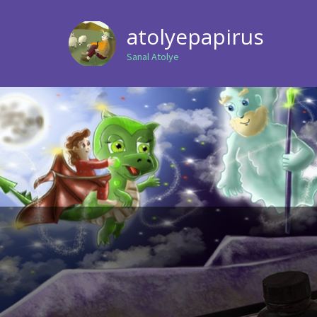
atolyepapirus
Sanal Atolye