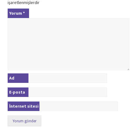
işaretlenmişlerdir
Yorum
*
Ad
E-posta
İnternet sitesi