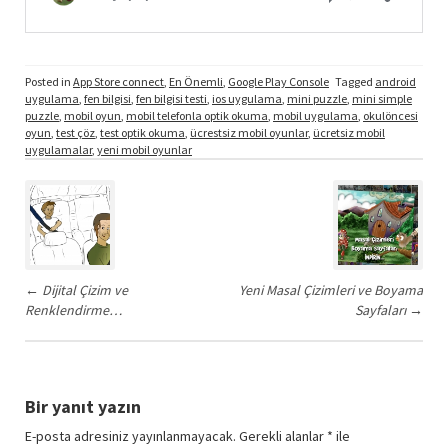
Posted in
App Store connect
,
En Önemli
,
Google Play Console
Tagged
android
uygulama
,
fen bilgisi
,
fen bilgisi testi
,
ios uygulama
,
mini puzzle
,
mini simple
puzzle
,
mobil oyun
,
mobil telefonla optik okuma
,
mobil uygulama
,
okulöncesi
oyun
,
test çöz
,
test optik okuma
,
ücrestsiz mobil oyunlar
,
ücretsiz mobil
uygulamalar
,
yeni mobil oyunlar
Post
navigation
←
Dijital Çizim ve
Yeni Masal Çizimleri ve Boyama
Renklendirme…
Sayfaları
→
Bir yanıt yazın
E-posta adresiniz yayınlanmayacak.
Gerekli alanlar
*
ile