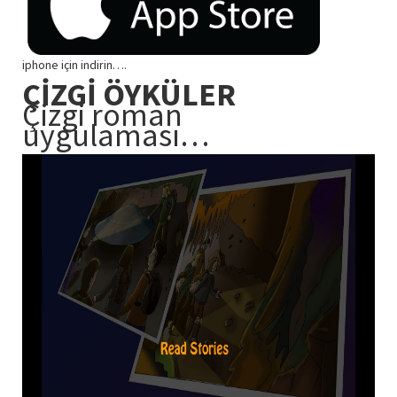
iphone için indirin….
ÇİZGİ ÖYKÜLER
Çizgi roman
uygulaması…