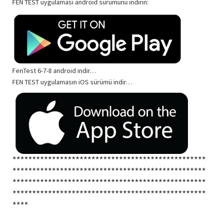
FEN TEST uygulaması android sürümünü indirin:
FenTest 6-7-8 android indir…
FEN TEST uygulamasın iOS sürümü indir…
*************************************************
*************************************************
*************************************************
*************************************************
****