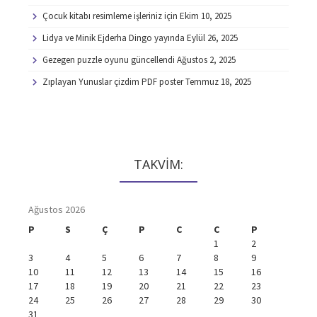
Çocuk kitabı resimleme işleriniz için
Ekim 10, 2025
Lidya ve Minik Ejderha Dingo yayında
Eylül 26, 2025
Gezegen puzzle oyunu güncellendi
Ağustos 2, 2025
Zıplayan Yunuslar çizdim PDF poster
Temmuz 18, 2025
TAKVİM:
Ağustos 2026
P
S
Ç
P
C
C
P
1
2
3
4
5
6
7
8
9
10
11
12
13
14
15
16
17
18
19
20
21
22
23
24
25
26
27
28
29
30
31