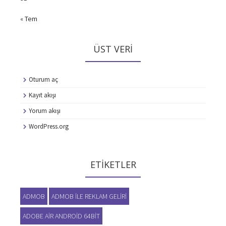
« Tem
ÜST VERI
Oturum aç
Kayıt akışı
Yorum akışı
WordPress.org
ETIKETLER
ADMOB
ADMOB ILE REKLAM GELIRI
ADOBE AIR ANDROID 64BIT