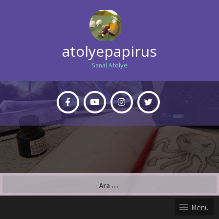
atolyepapirus
Sanal Atolye
Arama:
Menu