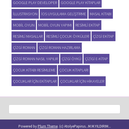
GOOGLE PLAY DEVELOPER
GOOGLE PLAY KITAPLAR
ILLUSTRASYON
IOS UYGULAMA GELIŞTIRME
MASAL KITABI
MOBIL OYUN
MOBIL OYUN YAPIMI
RESIMLI EKITAP
RESIMLI MASALLAR
RESIMLI ÇOCUK ÖYKÜLERI
ÇIZGI EKITAP
ÇIZGI ROMAN
ÇIZGI ROMAN HAZIRLAMA
ÇIZGI ROMAN NASIL YAPILIR
ÇIZGI ÖYKÜ
ÇIZIGI E-KITAP
ÇOCUK KITABI RESIMLEME
ÇOCUK KITAPLARI
ÇOCUKLAR IÇIN EKITAPLAR
ÇOCUKLAR IÇIN HIKAYELER
Powered by
Plum Theme
.
(c) AtolyePapirus...M.M.YILDIRIM...