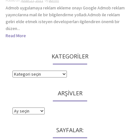
Posted on
Şubat 21, 2021
by
admin
Admob uygulamaya reklam ekleme onayı Google Admob reklam
yayıncılarına mail ile bir bilgilendirme yolladı.Admob ile reklam
geliri elde etmek isteyen developerları ilgilendiren önemli bir
düzen...
Read More
KATEGORİLER
KATEGORİLER
ARŞİVLER
ARŞİVLER
SAYFALAR: