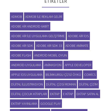
ETIKETLER
ADMOB
ADMOB ILE REKLAM GELIRI
ADOBE AIR ANDROID 64BIT
ADOBE AIR ILE UYGULAMA GELIŞTIRME
ADOBE AIR IOS
ADOBE AIR SDK
ADOBE AIR SDK 33
ADOBE ANIMATE
ADOBE FLASH
ANDROID MOBIL OYUN
ANDROID UYGULAMA
ANIMASYON
APPLE DEVELOPER
APPLE IOS UYGULAMA
BILIMKURGU ÇIZGI ÖYKÜ
COMICS
DIJITAL ILLUSTRASYON
DIJITAL ÇIZGI ROMAN
DIJITAL ÇIZIM
DIJITAL ÇOCUK KITAPLARI
EKITAP
E KITAP
EKITAP SATIN AL
EKITAP YAYINLAMA
GOOGLE PLAY