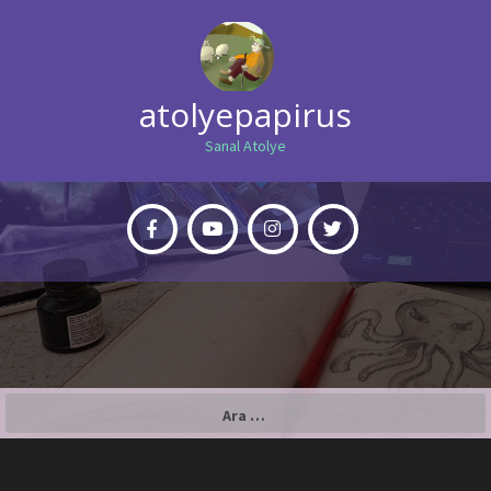
atolyepapirus
Sanal Atolye
Arama: