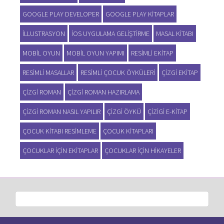
GOOGLE PLAY DEVELOPER
GOOGLE PLAY KITAPLAR
ILLUSTRASYON
IOS UYGULAMA GELIŞTIRME
MASAL KITABI
MOBIL OYUN
MOBIL OYUN YAPIMI
RESIMLI EKITAP
RESIMLI MASALLAR
RESIMLI ÇOCUK ÖYKÜLERI
ÇIZGI EKITAP
ÇIZGI ROMAN
ÇIZGI ROMAN HAZIRLAMA
ÇIZGI ROMAN NASIL YAPILIR
ÇIZGI ÖYKÜ
ÇIZIGI E-KITAP
ÇOCUK KITABI RESIMLEME
ÇOCUK KITAPLARI
ÇOCUKLAR IÇIN EKITAPLAR
ÇOCUKLAR IÇIN HIKAYELER