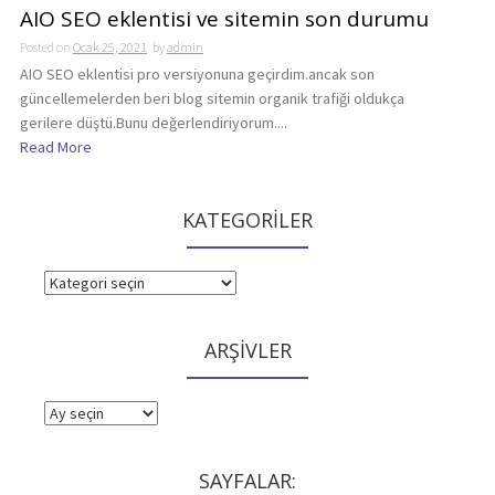
AIO SEO eklentisi ve sitemin son durumu
Posted on
Ocak 25, 2021
by
admin
AIO SEO eklentisi pro versiyonuna geçirdim.ancak son
güncellemelerden beri blog sitemin organik trafiği oldukça
gerilere düştü.Bunu değerlendiriyorum....
Read More
KATEGORİLER
KATEGORİLER
ARŞİVLER
ARŞİVLER
SAYFALAR: