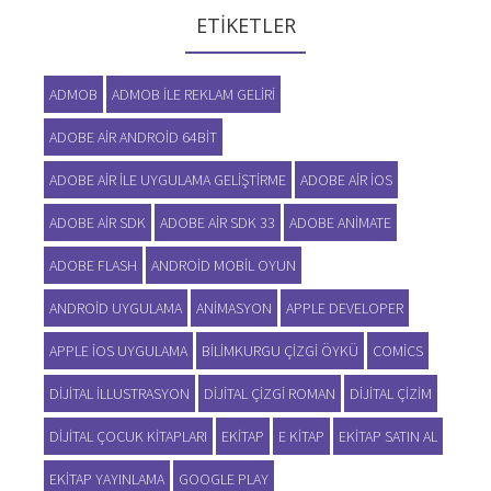
ETIKETLER
ADMOB
ADMOB ILE REKLAM GELIRI
ADOBE AIR ANDROID 64BIT
ADOBE AIR ILE UYGULAMA GELIŞTIRME
ADOBE AIR IOS
ADOBE AIR SDK
ADOBE AIR SDK 33
ADOBE ANIMATE
ADOBE FLASH
ANDROID MOBIL OYUN
ANDROID UYGULAMA
ANIMASYON
APPLE DEVELOPER
APPLE IOS UYGULAMA
BILIMKURGU ÇIZGI ÖYKÜ
COMICS
DIJITAL ILLUSTRASYON
DIJITAL ÇIZGI ROMAN
DIJITAL ÇIZIM
DIJITAL ÇOCUK KITAPLARI
EKITAP
E KITAP
EKITAP SATIN AL
EKITAP YAYINLAMA
GOOGLE PLAY