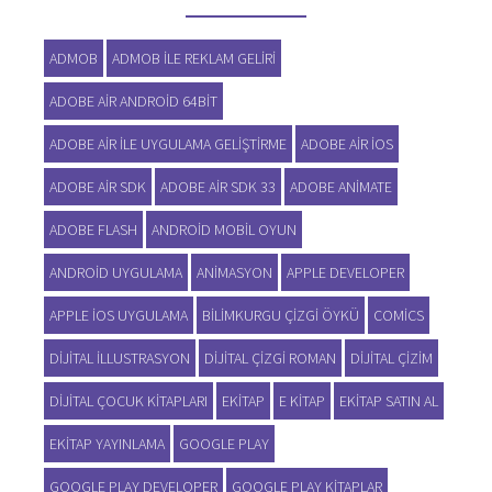
ADMOB
ADMOB ILE REKLAM GELIRI
ADOBE AIR ANDROID 64BIT
ADOBE AIR ILE UYGULAMA GELIŞTIRME
ADOBE AIR IOS
ADOBE AIR SDK
ADOBE AIR SDK 33
ADOBE ANIMATE
ADOBE FLASH
ANDROID MOBIL OYUN
ANDROID UYGULAMA
ANIMASYON
APPLE DEVELOPER
APPLE IOS UYGULAMA
BILIMKURGU ÇIZGI ÖYKÜ
COMICS
DIJITAL ILLUSTRASYON
DIJITAL ÇIZGI ROMAN
DIJITAL ÇIZIM
DIJITAL ÇOCUK KITAPLARI
EKITAP
E KITAP
EKITAP SATIN AL
EKITAP YAYINLAMA
GOOGLE PLAY
GOOGLE PLAY DEVELOPER
GOOGLE PLAY KITAPLAR