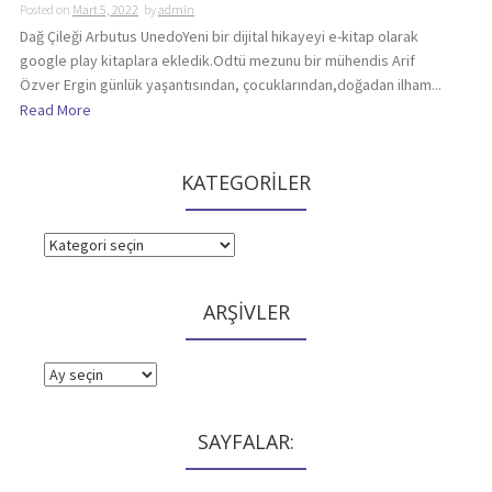
Posted on
Mart 5, 2022
by
admin
Dağ Çileği Arbutus UnedoYeni bir dijital hikayeyi e-kitap olarak
google play kitaplara ekledik.Odtü mezunu bir mühendis Arif
Özver Ergin günlük yaşantısından, çocuklarından,doğadan ilham...
Read More
KATEGORİLER
KATEGORİLER
ARŞİVLER
ARŞİVLER
SAYFALAR: