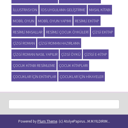
ILLUSTRASYON
IOS UYGULAMA GELIŞTIRME
MASAL KITABI
MOBIL OYUN
MOBIL OYUN YAPIMI
RESIMLI EKITAP
RESIMLI MASALLAR
RESIMLI ÇOCUK ÖYKÜLERI
ÇIZGI EKITAP
ÇIZGI ROMAN
ÇIZGI ROMAN HAZIRLAMA
ÇIZGI ROMAN NASIL YAPILIR
ÇIZGI ÖYKÜ
ÇIZIGI E-KITAP
ÇOCUK KITABI RESIMLEME
ÇOCUK KITAPLARI
ÇOCUKLAR IÇIN EKITAPLAR
ÇOCUKLAR IÇIN HIKAYELER
Powered by
Plum Theme
.
(c) AtolyePapirus...M.M.YILDIRIM...