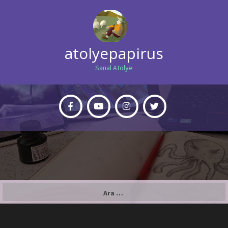
atolyepapirus
Sanal Atolye
Arama: