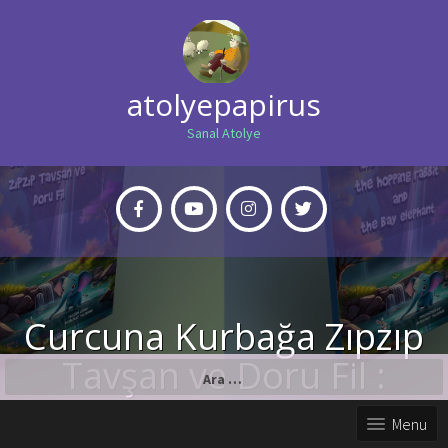
atolyepapirus
Sanal Atolye
Curcuna Kurbağa Zıpzıp
Tavşan ve Doru Fil :
Arama:
ormandaki şelale
Menu