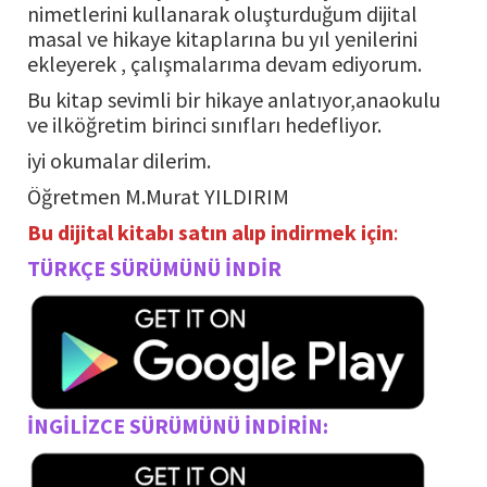
nimetlerini kullanarak oluşturduğum dijital
masal ve hikaye kitaplarına bu yıl yenilerini
ekleyerek , çalışmalarıma devam ediyorum.
Bu kitap sevimli bir hikaye anlatıyor,anaokulu
ve ilköğretim birinci sınıfları hedefliyor.
iyi okumalar dilerim.
Öğretmen M.Murat YILDIRIM
Bu dijital kitabı satın alıp indirmek için
:
TÜRKÇE SÜRÜMÜNÜ İNDİR
İNGİLİZCE SÜRÜMÜNÜ İNDİRİN: