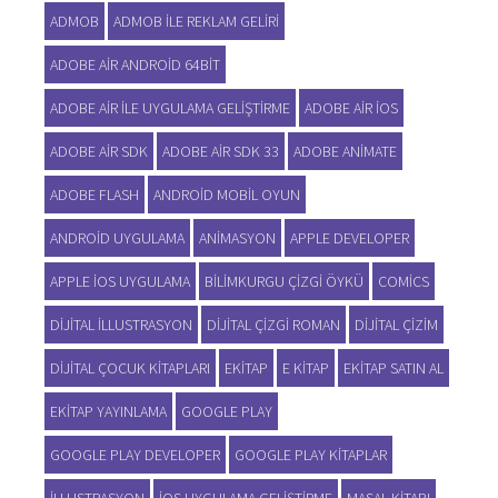
ADMOB
ADMOB ILE REKLAM GELIRI
ADOBE AIR ANDROID 64BIT
ADOBE AIR ILE UYGULAMA GELIŞTIRME
ADOBE AIR IOS
ADOBE AIR SDK
ADOBE AIR SDK 33
ADOBE ANIMATE
ADOBE FLASH
ANDROID MOBIL OYUN
ANDROID UYGULAMA
ANIMASYON
APPLE DEVELOPER
APPLE IOS UYGULAMA
BILIMKURGU ÇIZGI ÖYKÜ
COMICS
DIJITAL ILLUSTRASYON
DIJITAL ÇIZGI ROMAN
DIJITAL ÇIZIM
DIJITAL ÇOCUK KITAPLARI
EKITAP
E KITAP
EKITAP SATIN AL
EKITAP YAYINLAMA
GOOGLE PLAY
GOOGLE PLAY DEVELOPER
GOOGLE PLAY KITAPLAR