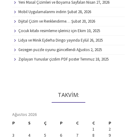
Yeni Masal Çizimleri ve Boyama Sayfaları
Nisan 27, 2026
Mobil Uygulamalarımı indirin
Şubat 28, 2026
Dijital Çizim ve Renklendirme…
Şubat 20, 2026
Çocuk kitabı resimleme işleriniz için
Ekim 10, 2025
Lidya ve Minik Ejderha Dingo yayında
Eylül 26, 2025
Gezegen puzzle oyunu güncellendi
Ağustos 2, 2025
Zıplayan Yunuslar çizdim PDF poster
Temmuz 18, 2025
TAKVİM:
Ağustos 2026
P
S
Ç
P
C
C
P
1
2
3
4
5
6
7
8
9