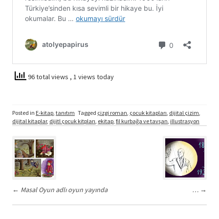
96 total views
, 1 views today
Posted in
E-kitap
,
tanıtım
Tagged
çizgi roman
,
çocuk kitapları
,
dijital çizim
,
dijital kitaplar
,
dijitl çocuk kitpları
,
ekitap
,
fil kurbağa ve tavşan
,
illustrasyon
Post
navigation
←
Masal Oyun adlı oyun yayında
…
→