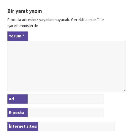
Bir yanıt yazın
E-posta adresiniz yayınlanmayacak.
Gerekli alanlar
*
ile
işaretlenmişlerdir
Yorum
*
Ad
E-posta
İnternet sitesi