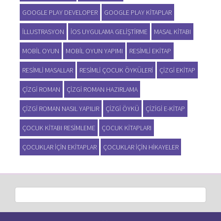
GOOGLE PLAY DEVELOPER
GOOGLE PLAY KITAPLAR
ILLUSTRASYON
IOS UYGULAMA GELIŞTIRME
MASAL KITABI
MOBIL OYUN
MOBIL OYUN YAPIMI
RESIMLI EKITAP
RESIMLI MASALLAR
RESIMLI ÇOCUK ÖYKÜLERI
ÇIZGI EKITAP
ÇIZGI ROMAN
ÇIZGI ROMAN HAZIRLAMA
ÇIZGI ROMAN NASIL YAPILIR
ÇIZGI ÖYKÜ
ÇIZIGI E-KITAP
ÇOCUK KITABI RESIMLEME
ÇOCUK KITAPLARI
ÇOCUKLAR IÇIN EKITAPLAR
ÇOCUKLAR IÇIN HIKAYELER