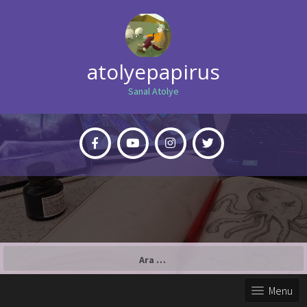
atolyepapirus
Sanal Atolye
Arama:
Menu