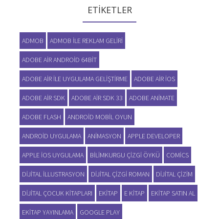
ETIKETLER
ADMOB
ADMOB ILE REKLAM GELIRI
ADOBE AIR ANDROID 64BIT
ADOBE AIR ILE UYGULAMA GELIŞTIRME
ADOBE AIR IOS
ADOBE AIR SDK
ADOBE AIR SDK 33
ADOBE ANIMATE
ADOBE FLASH
ANDROID MOBIL OYUN
ANDROID UYGULAMA
ANIMASYON
APPLE DEVELOPER
APPLE IOS UYGULAMA
BILIMKURGU ÇIZGI ÖYKÜ
COMICS
DIJITAL ILLUSTRASYON
DIJITAL ÇIZGI ROMAN
DIJITAL ÇIZIM
DIJITAL ÇOCUK KITAPLARI
EKITAP
E KITAP
EKITAP SATIN AL
EKITAP YAYINLAMA
GOOGLE PLAY