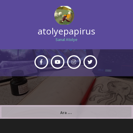
atolyepapirus
Sanal Atolye
Arama: