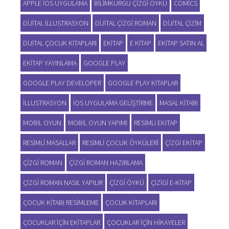
APPLE IOS UYGULAMA
BILIMKURGU ÇIZGI ÖYKÜ
COMICS
DIJITAL ILLUSTRASYON
DIJITAL ÇIZGI ROMAN
DIJITAL ÇIZIM
DIJITAL ÇOCUK KITAPLARI
EKITAP
E KITAP
EKITAP SATIN AL
EKITAP YAYINLAMA
GOOGLE PLAY
GOOGLE PLAY DEVELOPER
GOOGLE PLAY KITAPLAR
ILLUSTRASYON
IOS UYGULAMA GELIŞTIRME
MASAL KITABI
MOBIL OYUN
MOBIL OYUN YAPIMI
RESIMLI EKITAP
RESIMLI MASALLAR
RESIMLI ÇOCUK ÖYKÜLERI
ÇIZGI EKITAP
ÇIZGI ROMAN
ÇIZGI ROMAN HAZIRLAMA
ÇIZGI ROMAN NASIL YAPILIR
ÇIZGI ÖYKÜ
ÇIZIGI E-KITAP
ÇOCUK KITABI RESIMLEME
ÇOCUK KITAPLARI
ÇOCUKLAR IÇIN EKITAPLAR
ÇOCUKLAR IÇIN HIKAYELER