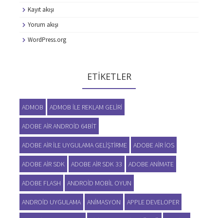
Kayıt akışı
Yorum akışı
WordPress.org
ETIKETLER
ADMOB
ADMOB ILE REKLAM GELIRI
ADOBE AIR ANDROID 64BIT
ADOBE AIR ILE UYGULAMA GELIŞTIRME
ADOBE AIR IOS
ADOBE AIR SDK
ADOBE AIR SDK 33
ADOBE ANIMATE
ADOBE FLASH
ANDROID MOBIL OYUN
ANDROID UYGULAMA
ANIMASYON
APPLE DEVELOPER