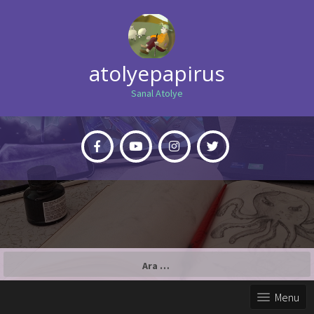
atolyepapirus
Sanal Atolye
Arama:
Menu