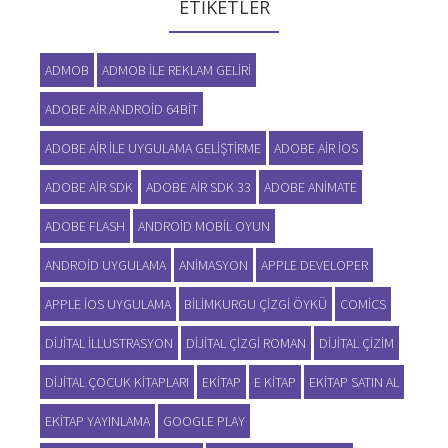
ETIKETLER
ADMOB
ADMOB ILE REKLAM GELIRI
ADOBE AIR ANDROID 64BIT
ADOBE AIR ILE UYGULAMA GELIŞTIRME
ADOBE AIR IOS
ADOBE AIR SDK
ADOBE AIR SDK 33
ADOBE ANIMATE
ADOBE FLASH
ANDROID MOBIL OYUN
ANDROID UYGULAMA
ANIMASYON
APPLE DEVELOPER
APPLE IOS UYGULAMA
BILIMKURGU ÇIZGI ÖYKÜ
COMICS
DIJITAL ILLUSTRASYON
DIJITAL ÇIZGI ROMAN
DIJITAL ÇIZIM
DIJITAL ÇOCUK KITAPLARI
EKITAP
E KITAP
EKITAP SATIN AL
EKITAP YAYINLAMA
GOOGLE PLAY