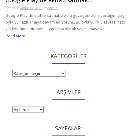
Google Play de ekitap satmak…
Posted on
Aralık 13, 2017
by
admin
Google Play de ekitap satmak Zetna gezegeni adını verdiğim çizgi
öyküyü hazırlamaya devam ediyorum.. Bu öyküyü ilk 5 sayfası hazır
şekilde önce bir mobil uygulama olarak yayınlamaya ka...
Read More
KATEGORİLER
KATEGORİLER
ARŞİVLER
ARŞİVLER
SAYFALAR: