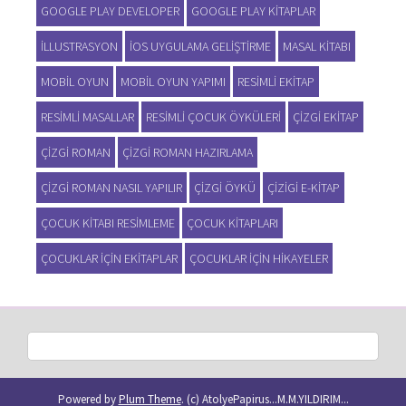
GOOGLE PLAY DEVELOPER
GOOGLE PLAY KITAPLAR
ILLUSTRASYON
IOS UYGULAMA GELIŞTIRME
MASAL KITABI
MOBIL OYUN
MOBIL OYUN YAPIMI
RESIMLI EKITAP
RESIMLI MASALLAR
RESIMLI ÇOCUK ÖYKÜLERI
ÇIZGI EKITAP
ÇIZGI ROMAN
ÇIZGI ROMAN HAZIRLAMA
ÇIZGI ROMAN NASIL YAPILIR
ÇIZGI ÖYKÜ
ÇIZIGI E-KITAP
ÇOCUK KITABI RESIMLEME
ÇOCUK KITAPLARI
ÇOCUKLAR IÇIN EKITAPLAR
ÇOCUKLAR IÇIN HIKAYELER
Powered by
Plum Theme
.
(c) AtolyePapirus...M.M.YILDIRIM...