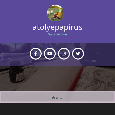
atolyepapirus
Sanal Atolye
Arama: