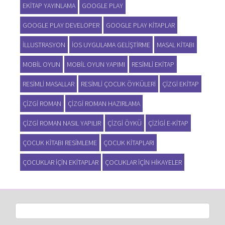
EKITAP YAYINLAMA
GOOGLE PLAY
GOOGLE PLAY DEVELOPER
GOOGLE PLAY KITAPLAR
ILLUSTRASYON
IOS UYGULAMA GELIŞTIRME
MASAL KITABI
MOBIL OYUN
MOBIL OYUN YAPIMI
RESIMLI EKITAP
RESIMLI MASALLAR
RESIMLI ÇOCUK ÖYKÜLERI
ÇIZGI EKITAP
ÇIZGI ROMAN
ÇIZGI ROMAN HAZIRLAMA
ÇIZGI ROMAN NASIL YAPILIR
ÇIZGI ÖYKÜ
ÇIZIGI E-KITAP
ÇOCUK KITABI RESIMLEME
ÇOCUK KITAPLARI
ÇOCUKLAR IÇIN EKITAPLAR
ÇOCUKLAR IÇIN HIKAYELER