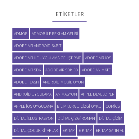
ETIKETLER
ADMOB
ADMOB ILE REKLAM GELIRI
ADOBE AIR ANDROID 64BIT
ADOBE AIR ILE UYGULAMA GELIŞTIRME
ADOBE AIR IOS
ADOBE AIR SDK
ADOBE AIR SDK 33
ADOBE ANIMATE
ADOBE FLASH
ANDROID MOBIL OYUN
ANDROID UYGULAMA
ANIMASYON
APPLE DEVELOPER
APPLE IOS UYGULAMA
BILIMKURGU ÇIZGI ÖYKÜ
COMICS
DIJITAL ILLUSTRASYON
DIJITAL ÇIZGI ROMAN
DIJITAL ÇIZIM
DIJITAL ÇOCUK KITAPLARI
EKITAP
E KITAP
EKITAP SATIN AL