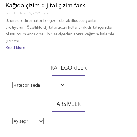
Kağıda çizim dijital çizim farkı
Posted on
Nisan 2, 2022
by
admin
Uzun süredir amatör bir çizer olarak illüstrasyonlar
üretiyorum.Özellikle dijital araçları kullanarak dijital içerikler
oluşturdum.Ancak belli bir seviyeden sonra kağıt ve kalemle
çizmeyi...
Read More
KATEGORİLER
KATEGORİLER
ARŞİVLER
ARŞİVLER