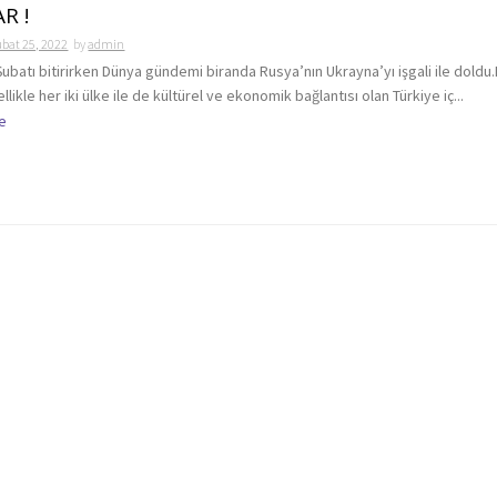
R !
bat 25, 2022
by
admin
ubatı bitirirken Dünya gündemi biranda Rusya’nın Ukrayna’yı işgali ile doldu
likle her iki ülke ile de kültürel ve ekonomik bağlantısı olan Türkiye iç...
e