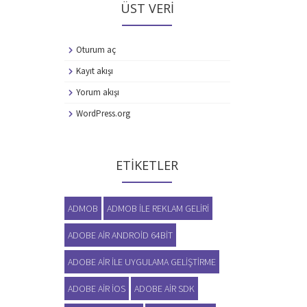
ÜST VERI
Oturum aç
Kayıt akışı
Yorum akışı
WordPress.org
ETIKETLER
ADMOB
ADMOB ILE REKLAM GELIRI
ADOBE AIR ANDROID 64BIT
ADOBE AIR ILE UYGULAMA GELIŞTIRME
ADOBE AIR IOS
ADOBE AIR SDK