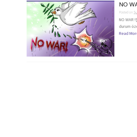
NO WA
Posted on
Şu
NO WAR !Ş
durum özel
Read Mor