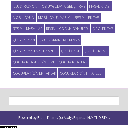
ILLUSTRASYON
IOS UYGULAMA GELIŞTIRME
MASAL KITABI
MOBIL OYUN
MOBIL OYUN YAPIMI
RESIMLI EKITAP
RESIMLI MASALLAR
RESIMLI ÇOCUK ÖYKÜLERI
ÇIZGI EKITAP
ÇIZGI ROMAN
ÇIZGI ROMAN HAZIRLAMA
ÇIZGI ROMAN NASIL YAPILIR
ÇIZGI ÖYKÜ
ÇIZIGI E-KITAP
ÇOCUK KITABI RESIMLEME
ÇOCUK KITAPLARI
ÇOCUKLAR IÇIN EKITAPLAR
ÇOCUKLAR IÇIN HIKAYELER
Powered by
Plum Theme
.
(c) AtolyePapirus...M.M.YILDIRIM...