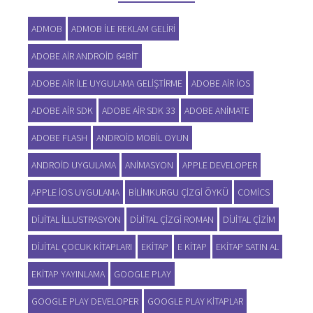
ADMOB
ADMOB ILE REKLAM GELIRI
ADOBE AIR ANDROID 64BIT
ADOBE AIR ILE UYGULAMA GELIŞTIRME
ADOBE AIR IOS
ADOBE AIR SDK
ADOBE AIR SDK 33
ADOBE ANIMATE
ADOBE FLASH
ANDROID MOBIL OYUN
ANDROID UYGULAMA
ANIMASYON
APPLE DEVELOPER
APPLE IOS UYGULAMA
BILIMKURGU ÇIZGI ÖYKÜ
COMICS
DIJITAL ILLUSTRASYON
DIJITAL ÇIZGI ROMAN
DIJITAL ÇIZIM
DIJITAL ÇOCUK KITAPLARI
EKITAP
E KITAP
EKITAP SATIN AL
EKITAP YAYINLAMA
GOOGLE PLAY
GOOGLE PLAY DEVELOPER
GOOGLE PLAY KITAPLAR