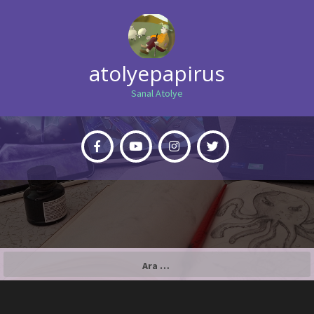
atolyepapirus
Sanal Atolye
Arama: