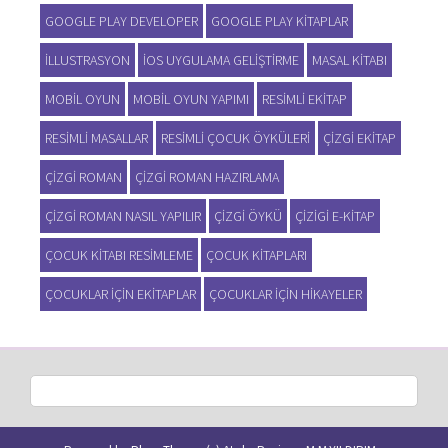
GOOGLE PLAY DEVELOPER
GOOGLE PLAY KITAPLAR
ILLUSTRASYON
IOS UYGULAMA GELIŞTIRME
MASAL KITABI
MOBIL OYUN
MOBIL OYUN YAPIMI
RESIMLI EKITAP
RESIMLI MASALLAR
RESIMLI ÇOCUK ÖYKÜLERI
ÇIZGI EKITAP
ÇIZGI ROMAN
ÇIZGI ROMAN HAZIRLAMA
ÇIZGI ROMAN NASIL YAPILIR
ÇIZGI ÖYKÜ
ÇIZIGI E-KITAP
ÇOCUK KITABI RESIMLEME
ÇOCUK KITAPLARI
ÇOCUKLAR IÇIN EKITAPLAR
ÇOCUKLAR IÇIN HIKAYELER