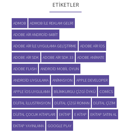
ETIKETLER
ADMOB
ADMOB ILE REKLAM GELIRI
ADOBE AIR ANDROID 64BIT
ADOBE AIR ILE UYGULAMA GELIŞTIRME
ADOBE AIR IOS
ADOBE AIR SDK
ADOBE AIR SDK 33
ADOBE ANIMATE
ADOBE FLASH
ANDROID MOBIL OYUN
ANDROID UYGULAMA
ANIMASYON
APPLE DEVELOPER
APPLE IOS UYGULAMA
BILIMKURGU ÇIZGI ÖYKÜ
COMICS
DIJITAL ILLUSTRASYON
DIJITAL ÇIZGI ROMAN
DIJITAL ÇIZIM
DIJITAL ÇOCUK KITAPLARI
EKITAP
E KITAP
EKITAP SATIN AL
EKITAP YAYINLAMA
GOOGLE PLAY