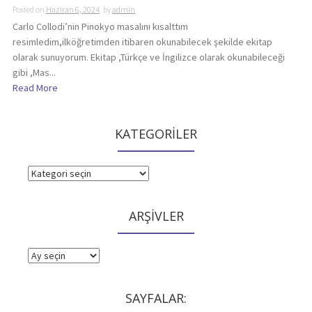
Posted on
Haziran 6, 2024
by
admin
Carlo Collodi’nin Pinokyo masalını kısalttım
resimledim,ilköğretimden itibaren okunabilecek şekilde ekitap
olarak sunuyorum. Ekitap ,Türkçe ve İngilizce olarak okunabileceği
gibi ,Mas...
Read More
KATEGORİLER
KATEGORİLER
ARŞİVLER
ARŞİVLER
SAYFALAR: