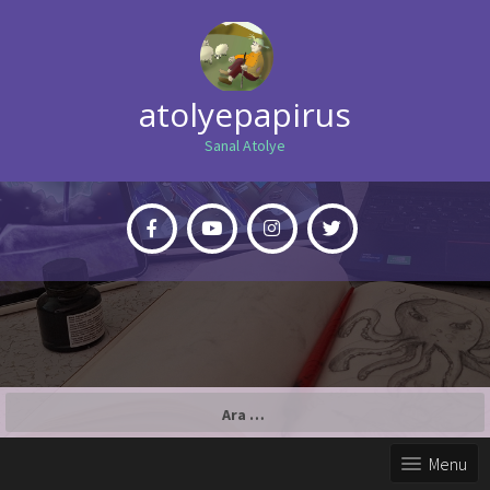
atolyepapirus
Sanal Atolye
Arama:
Menu