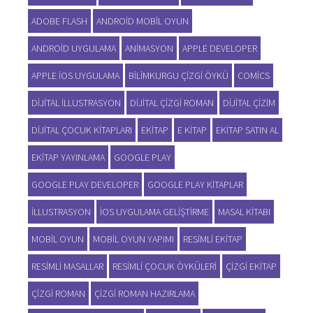
ADOBE FLASH
ANDROID MOBIL OYUN
ANDROID UYGULAMA
ANIMASYON
APPLE DEVELOPER
APPLE IOS UYGULAMA
BILIMKURGU ÇIZGI ÖYKÜ
COMICS
DIJITAL ILLUSTRASYON
DIJITAL ÇIZGI ROMAN
DIJITAL ÇIZIM
DIJITAL ÇOCUK KITAPLARI
EKITAP
E KITAP
EKITAP SATIN AL
EKITAP YAYINLAMA
GOOGLE PLAY
GOOGLE PLAY DEVELOPER
GOOGLE PLAY KITAPLAR
ILLUSTRASYON
IOS UYGULAMA GELIŞTIRME
MASAL KITABI
MOBIL OYUN
MOBIL OYUN YAPIMI
RESIMLI EKITAP
RESIMLI MASALLAR
RESIMLI ÇOCUK ÖYKÜLERI
ÇIZGI EKITAP
ÇIZGI ROMAN
ÇIZGI ROMAN HAZIRLAMA