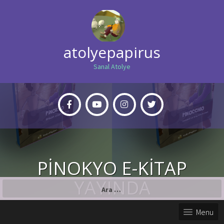
atolyepapirus
Sanal Atolye
PİNOKYO E-KİTAP
YAYINDA
Arama:
Menu