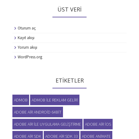
ÜST VERI
Oturum aç
Kayıt akışı
Yorum akışı
WordPress.org
ETIKETLER
ADMOB
ADMOB ILE REKLAM GELIRI
ADOBE AIR ANDROID 64BIT
ADOBE AIR ILE UYGULAMA GELIŞTIRME
ADOBE AIR IOS
ADOBE AIR SDK
ADOBE AIR SDK 33
ADOBE ANIMATE