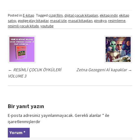
Posted in
E-kitap
Tagged
çizgi film
,
dijital çocuk kitapları
,
ekitap indir
,
ekitap
satışı
,
goolge play kitaplar
,
masal izle
,
masal kitapları
,
pinokyo
,
resimleme
,
resimli çocuk kitabı
,
youtube
Post
navigation
←
RESİMLİ ÇOCUK ÖYKÜLERİ
Zetna Gezegeni Aİ kapaklar
→
VOLUME 3
Bir yanıt yazın
E-posta adresiniz yayınlanmayacak.
Gerekli alanlar
*
ile
işaretlenmişlerdir
Yorum
*