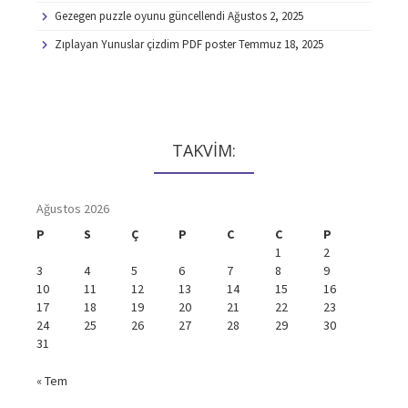
Gezegen puzzle oyunu güncellendi
Ağustos 2, 2025
Zıplayan Yunuslar çizdim PDF poster
Temmuz 18, 2025
TAKVİM:
Ağustos 2026
P
S
Ç
P
C
C
P
1
2
3
4
5
6
7
8
9
10
11
12
13
14
15
16
17
18
19
20
21
22
23
24
25
26
27
28
29
30
31
« Tem