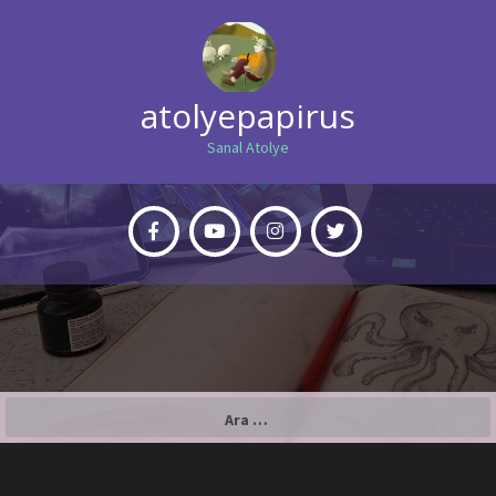
atolyepapirus
Sanal Atolye
Arama: