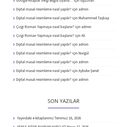
Google Kitaplar Vergi Bilgisi Uyarısı…
için
oğuzhan
Dijital masal resimleme nasıl yapılır?
için
admin
Dijital masal resimleme nasıl yapılır?
için
Muhammed Taşbaşi
Çizgi Roman Yapmaya nasıl başlanır?
için
admin
Çizgi Roman Yapmaya nasıl başlanır?
için
Ali
Dijital masal resimleme nasıl yapılır?
için
admin
Dijital masal resimleme nasıl yapılır?
için
Nurgül
Dijital masal resimleme nasıl yapılır?
için
admin
Dijital masal resimleme nasıl yapılır?
için
Aybüke Şenel
Dijital masal resimleme nasıl yapılır?
için
admin
SON YAZILAR
Yayındaki e-kitaplarımız
Temmuz 16, 2026
YENİ E-KİTAP-BAYRAM HARÇLIĞI
Mayıs 22, 2026