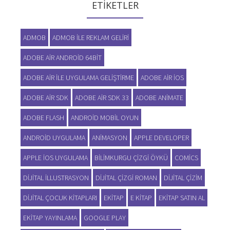
ETIKETLER
ADMOB
ADMOB ILE REKLAM GELIRI
ADOBE AIR ANDROID 64BIT
ADOBE AIR ILE UYGULAMA GELIŞTIRME
ADOBE AIR IOS
ADOBE AIR SDK
ADOBE AIR SDK 33
ADOBE ANIMATE
ADOBE FLASH
ANDROID MOBIL OYUN
ANDROID UYGULAMA
ANIMASYON
APPLE DEVELOPER
APPLE IOS UYGULAMA
BILIMKURGU ÇIZGI ÖYKÜ
COMICS
DIJITAL ILLUSTRASYON
DIJITAL ÇIZGI ROMAN
DIJITAL ÇIZIM
DIJITAL ÇOCUK KITAPLARI
EKITAP
E KITAP
EKITAP SATIN AL
EKITAP YAYINLAMA
GOOGLE PLAY