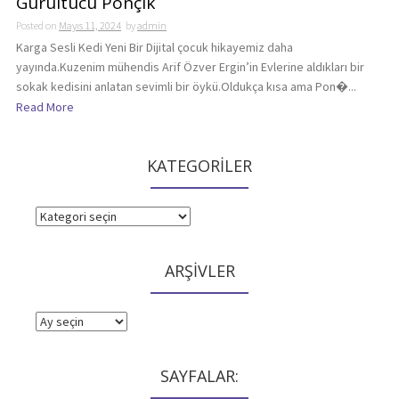
Gürültücü Ponçik
Posted on
Mayıs 11, 2024
by
admin
Karga Sesli Kedi Yeni Bir Dijital çocuk hikayemiz daha
yayında.Kuzenim mühendis Arif Özver Ergin’in Evlerine aldıkları bir
sokak kedisini anlatan sevimli bir öykü.Oldukça kısa ama Pon�...
Read More
KATEGORİLER
KATEGORİLER
ARŞİVLER
ARŞİVLER
SAYFALAR: