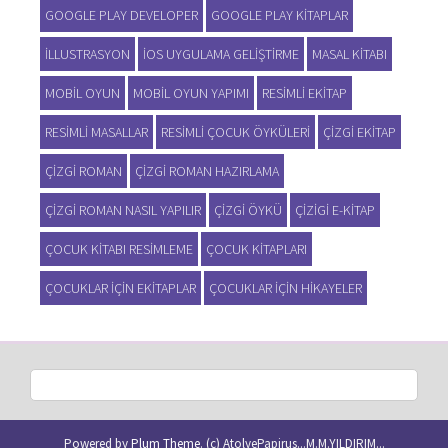
GOOGLE PLAY DEVELOPER
GOOGLE PLAY KITAPLAR
ILLUSTRASYON
IOS UYGULAMA GELIŞTIRME
MASAL KITABI
MOBIL OYUN
MOBIL OYUN YAPIMI
RESIMLI EKITAP
RESIMLI MASALLAR
RESIMLI ÇOCUK ÖYKÜLERI
ÇIZGI EKITAP
ÇIZGI ROMAN
ÇIZGI ROMAN HAZIRLAMA
ÇIZGI ROMAN NASIL YAPILIR
ÇIZGI ÖYKÜ
ÇIZIGI E-KITAP
ÇOCUK KITABI RESIMLEME
ÇOCUK KITAPLARI
ÇOCUKLAR IÇIN EKITAPLAR
ÇOCUKLAR IÇIN HIKAYELER
Powered by
Plum Theme
.
(c) AtolyePapirus...M.M.YILDIRIM...