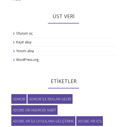
ÜST VERI
Oturum aç
Kayıt akışı
Yorum akışı
WordPress.org
ETIKETLER
ADMOB
ADMOB ILE REKLAM GELIRI
ADOBE AIR ANDROID 64BIT
ADOBE AIR ILE UYGULAMA GELIŞTIRME
ADOBE AIR IOS