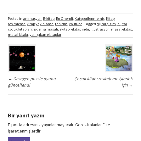
Posted in
animasyon
,
E-kitap
,
En Önemli
,
Kategorilenmemiş
,
Kitap
resimleme
,
kitap yayınlama
,
tanıtım
,
youtube
Tagged
dijital çizim
,
dijital
çocuk kitapları
,
ejderha masalı
,
ekitap
,
ekitap indir
,
illustrasyon
,
masal ekitap
,
masal kitabı
,
yeni çıkan ekitaplar
Post
navigation
←
Gezegen puzzle oyunu
Çocuk kitabı resimleme işleriniz
güncellendi
için
→
Bir yanıt yazın
E-posta adresiniz yayınlanmayacak.
Gerekli alanlar
*
ile
işaretlenmişlerdir