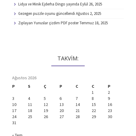
Lidya ve Minik Ejderha Dingo yayında
Eylül 26, 2025
Gezegen puzzle oyunu güncellendi
Ağustos 2, 2025
Zıplayan Yunuslar çizdim PDF poster
Temmuz 18, 2025
TAKVİM:
Ağustos 2026
P
S
Ç
P
C
C
P
1
2
3
4
5
6
7
8
9
10
11
12
13
14
15
16
17
18
19
20
21
22
23
24
25
26
27
28
29
30
31
« Tem