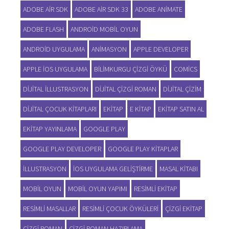
ADOBE AIR SDK
ADOBE AIR SDK 33
ADOBE ANIMATE
ADOBE FLASH
ANDROID MOBIL OYUN
ANDROID UYGULAMA
ANIMASYON
APPLE DEVELOPER
APPLE IOS UYGULAMA
BILIMKURGU ÇIZGI ÖYKÜ
COMICS
DIJITAL ILLUSTRASYON
DIJITAL ÇIZGI ROMAN
DIJITAL ÇIZIM
DIJITAL ÇOCUK KITAPLARI
EKITAP
E KITAP
EKITAP SATIN AL
EKITAP YAYINLAMA
GOOGLE PLAY
GOOGLE PLAY DEVELOPER
GOOGLE PLAY KITAPLAR
ILLUSTRASYON
IOS UYGULAMA GELIŞTIRME
MASAL KITABI
MOBIL OYUN
MOBIL OYUN YAPIMI
RESIMLI EKITAP
RESIMLI MASALLAR
RESIMLI ÇOCUK ÖYKÜLERI
ÇIZGI EKITAP
ÇIZGI ROMAN
ÇIZGI ROMAN HAZIRLAMA