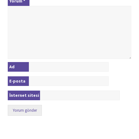
Yorum
*
Ad
E-posta
İnternet sitesi