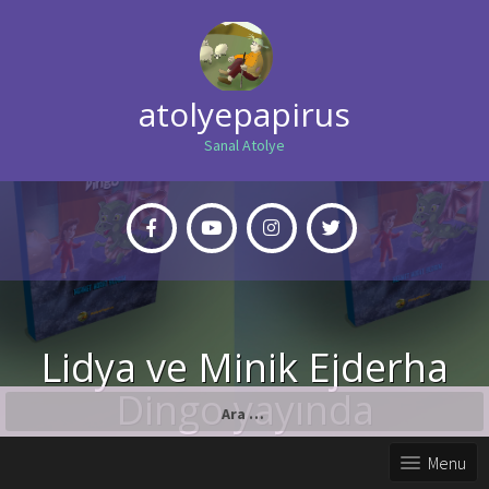
atolyepapirus
Sanal Atolye
Lidya ve Minik Ejderha
Dingo yayında
Arama:
Menu